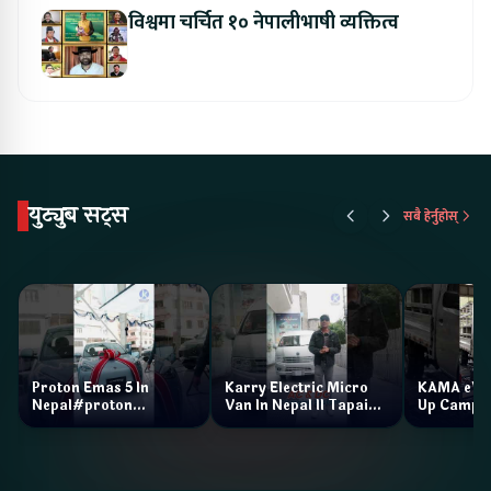
विश्वमा चर्चित १० नेपालीभाषी व्यक्तित्व
युट्युब सट्स
सबै हेर्नुहोस्
Proton Emas 5 In
Karry Electric Micro
KAMA eV F
Nepal#proton
Van In Nepal II Tapaiko
Up Camp
#protonemas5#protonnepal#evcarnepal
Bazar II Jankari
@ProtonNepal
Kendra