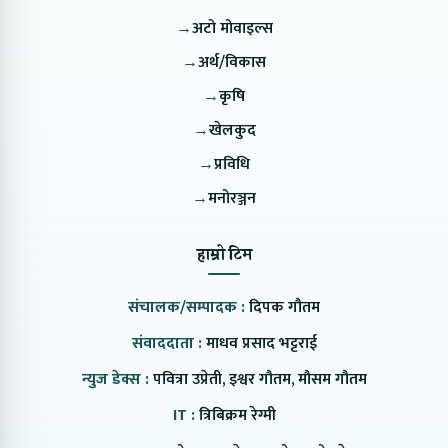
→
अटो मोवाइल्स
→
अर्थ/विकास
→
कृषि
→
खेलकुद
→
प्रविधि
→
मनोरञ्जन
हाम्रो टिम
संचालक/सम्पादक :
दिपक गौतम
संवाददाता :
माधव प्रसाद भट्टराई
न्युज डेक्स :
पवित्रा उप्रेती, इश्वर गौतम, मौसम गौतम
IT :
त्रिबिक्रम रेग्मी