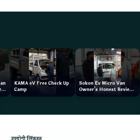
Van
KAMA eV Free Check Up
Sokon Ev Micro Van
zar
Camp
Owner's Honest Review
How is the service?
उपयोगी लिंकहरु