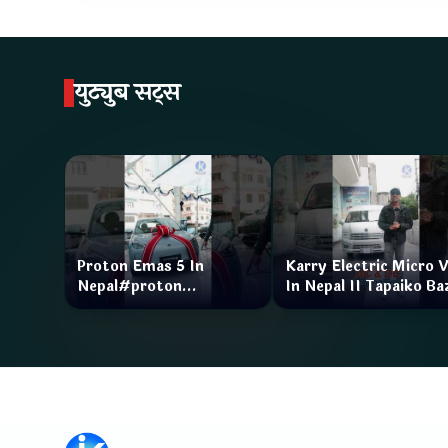
युट्युब सट्स
Proton Emas 5 In
Karry Electric Micro 
Nepal#proton
In Nepal II Tapaiko Ba
#protonemas5#protonnepal#evcarnepal
II Jankari Kendra
@ProtonNepal