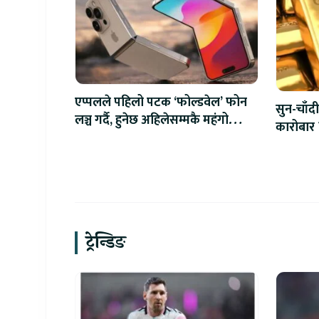
एप्पलले पहिलो पटक ‘फोल्डवेल’ फोन
सुन-चाँदी
लञ्च गर्दै, हुनेछ अहिलेसम्मकै महंगो
कारोबार 
आइफोन
ट्रेन्डिङ