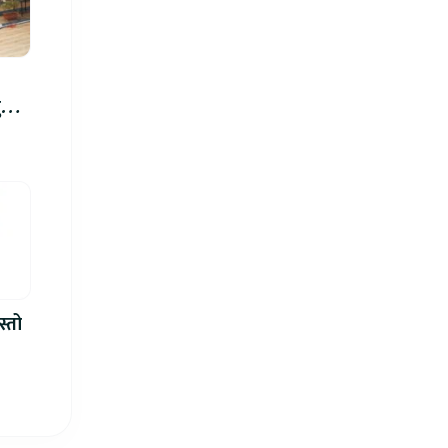
रु,
िमा
स्तो