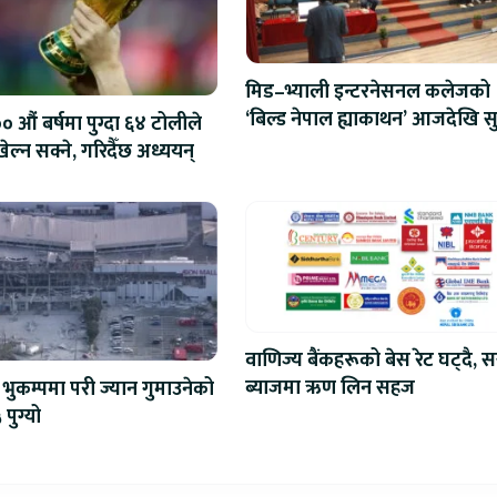
मिड–भ्याली इन्टरनेसनल कलेजको
‘बिल्ड नेपाल ह्याकाथन’ आजदेखि सु
 औं बर्षमा पुग्दा ६४ टोलीले
एआईदेखि रोबोटिक्ससम्मका प्रविध
ेल्न सक्ने, गरिदैँछ अध्ययन्
प्रतिस्पर्धा
वाणिज्य बैंकहरूको बेस रेट घट्दै, स
ब्याजमा ऋण लिन सहज
भुकम्पमा परी ज्यान गुमाउनेको
 पुग्यो