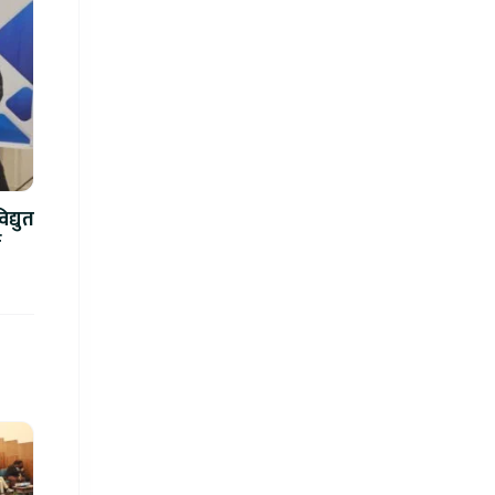
द्युत
े