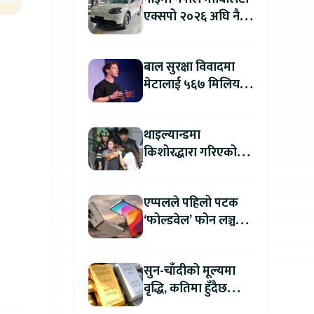
एक्सपो २०२६ अघि नै
काठमाडौंमा देखियो चेरी
क्यु
बाल सुरक्षा विवादमा
मेटालाई ५६७ मिलियन
डलरको जरिवाना
थाइल्यान्डमा
किशोरद्धारा गरिएको
अन्धाधुन्ध गोली प्रहारमा
७ जनाको मृत्यु
एप्पलले पहिलो पटक
‘फोल्डवेल’ फोन लञ्च
गर्दै, हुनेछ अहिलेसम्मकै
महंगो आइफोन
सुन-चाँदीको मूल्यमा
वृद्धि, कतिमा हुँदैछ
कारोबार ?