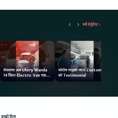
सबै हेर्नुहोस्
नेपालमा अब Chery Wanda
फोटोन माइक्रो भ्यान Customer
ने
14 सिटर Electric Van एक
को Testimonial
Wa
Charge मा दिन्छ 300KM
भ्य
Range
हाम्रो टिम