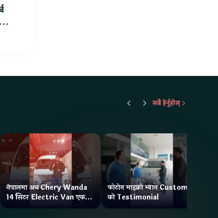
्ब
ार्थ
सबै हेर्नुहोस्
नेपालमा अब Chery Wanda
फोटोन माइक्रो भ्यान Customer
ने
14 सिटर Electric Van एक
को Testimonial
Wa
Charge मा दिन्छ 300KM
भ्य
Range