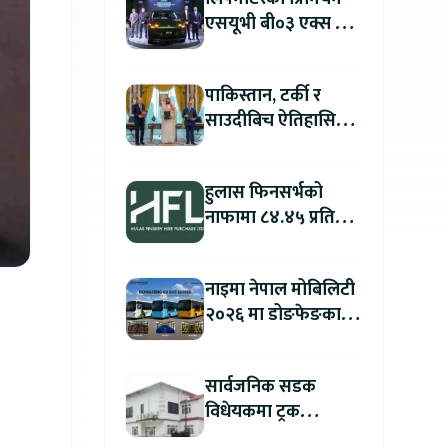
एसयूभी बी०३ एक्स प्रो
म्याक्स नेपालमा
सार्वजनिक : पहिलो १००
पाकिस्तान, टर्की र
ग्राहकलाई रु. ४४.९९
साउदीबिच ऐतिहासिक
लाखको विशेष अफर
रक्षा सम्झौता
हुलास फिनसर्भको
नाफामा ८४.४५ प्रतिशत
वृद्धि
नाइमा नेपाल मोबिलिटी
२०२६ मा डोङफेङका
विद्युतीय बस सार्वजनिक
हुने : अटो एक्स्पोमा
सार्वजनिक सडक
बुकिङ गर्दा विशेष छुट
विधेयकमा ट्रक
व्यवसायी महासंघको