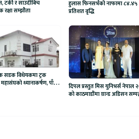
न, टर्की र साउदीबिच
हुलास फिनसर्भको नाफामा ८४.४५
 रक्षा सम्झौता
प्रतिशत वृद्धि
िक सडक विधेयकमा ट्रक
 महासंघको ध्यानाकर्षण, पाँच
दिपल प्रस्तुत मिस युनिभर्स नेपाल 
ाना संशोधन गर्न माग
को काठमाडौंमा ग्रान्ड अडिसन सम्पन्