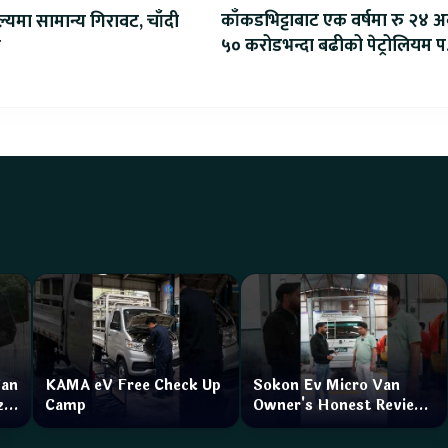
काँकडभिट्टाबाट एक वर्षमा रु २४ अर
ल्यमा सामान्य गिरावट, चाँदी
५० करोडभन्दा बढीको पेट्रोलियम पद
ो
आयात
Van
KAMA eV Free Check Up
Sokon Ev Micro Van
zar
Camp
Owner's Honest Review
How is the service?