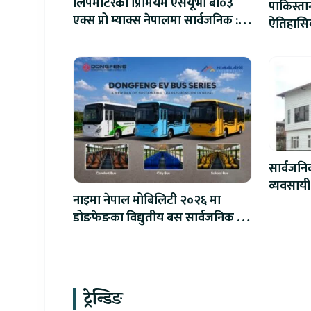
लिपमोटरको प्रिमियम एसयूभी बी०३
पाकिस्ता
एक्स प्रो म्याक्स नेपालमा सार्वजनिक :
ऐतिहासिक
पहिलो १०० ग्राहकलाई रु. ४४.९९
लाखको विशेष अफर
सार्वजन
व्यवसायी
नाइमा नेपाल मोबिलिटी २०२६ मा
लाख जरिव
डोङफेङका विद्युतीय बस सार्वजनिक हुने
: अटो एक्स्पोमा बुकिङ गर्दा विशेष छुट
ट्रेन्डिङ