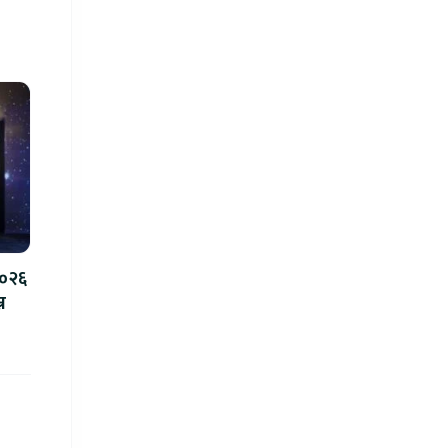
२०२६
न