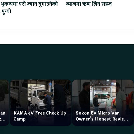
ब्याजमा ऋण लिन सहज
भुकम्पमा परी ज्यान गुमाउनेको
 पुग्यो
Van
KAMA eV Free Check Up
Sokon Ev Micro Van
zar
Camp
Owner's Honest Review
How is the service?