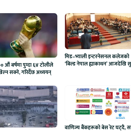
मिड–भ्याली इन्टरनेसनल कलेजको
‘बिल्ड नेपाल ह्याकाथन’ आजदेखि सु
 औं बर्षमा पुग्दा ६४ टोलीले
एआईदेखि रोबोटिक्ससम्मका प्रविध
ेल्न सक्ने, गरिदैँछ अध्ययन्
प्रतिस्पर्धा
वाणिज्य बैंकहरूको बेस रेट घट्दै, स