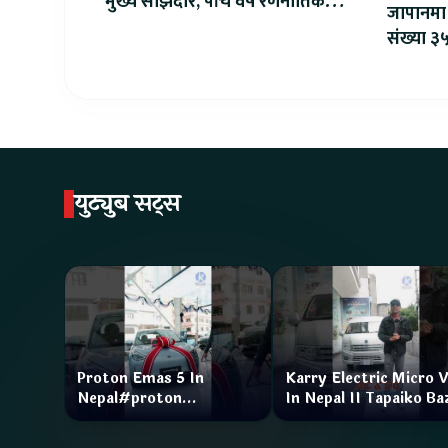
मुख्य साझेदार, पाँच वर्षे रणनीतिक
जापानमा 
सहकार्य सुरु
संख्या ३५
युट्युब सट्स
Proton Emas 5 In
Karry Electric Micro 
Nepal#proton
In Nepal II Tapaiko Ba
#protonemas5#protonnepal#evcarnepal
II Jankari Kendra
@ProtonNepal