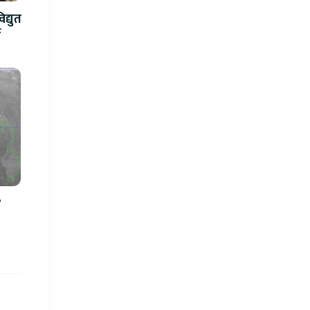
द्युत
े
?