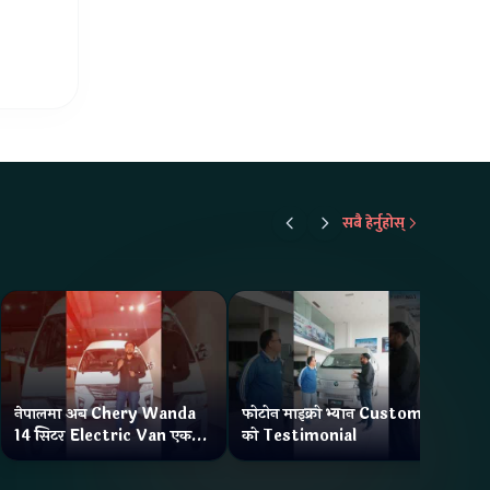
सबै हेर्नुहोस्
नेपालमा अब Chery Wanda
फोटोन माइक्रो भ्यान Customer
ने
14 सिटर Electric Van एक
को Testimonial
Wa
Charge मा दिन्छ 300KM
भ्य
Range