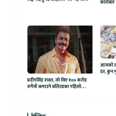
कारोबार 
आइफोन
आजको लाग
दर, कुन मु
प्रदीपसिंह रावत, जो थिए १०० करोड
रुपैयाँ कमाउने बलिउडका पहिलो
खलनायक