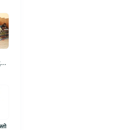
रु,
िमा
स्तो