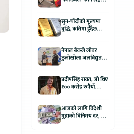
‘फोल्डवेल’ फोन लञ्च
गर्दै, हुनेछ अहिलेसम्मकै
महंगो आइफोन
सुन-चाँदीको मूल्यमा
वृद्धि, कतिमा हुँदैछ
कारोबार ?
नेपाल बैंकले लोवर
ठुलोखोला जलविद्युत
आयोजनाका लागि कर्जा
लगानी गर्ने
प्रदीपसिंह रावत, जो थिए
१०० करोड रुपैयाँ
कमाउने बलिउडका
पहिलो खलनायक
आजको लागि विदेशी
मुद्राको विनिमय दर, कुन
मुद्रा कतिमा हुँदैछ बिक्री
?