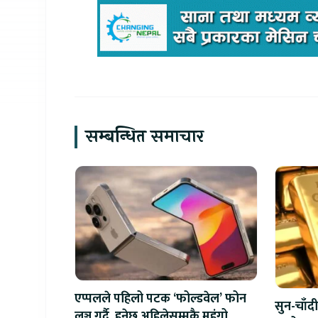
सम्बन्धित समाचार
एप्पलले पहिलो पटक ‘फोल्डवेल’ फोन
सुन-चाँदी
लञ्च गर्दै, हुनेछ अहिलेसम्मकै महंगो