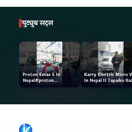
युट्युब सट्स
Proton Emas 5 In
Karry Electric Micro 
Nepal#proton
In Nepal II Tapaiko Ba
#protonemas5#protonnepal#evcarnepal
II Jankari Kendra
@ProtonNepal