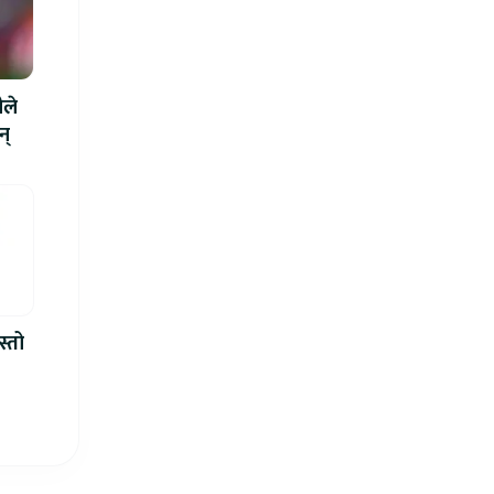
ीले
न्
स्तो