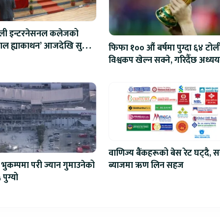
ाली इन्टरनेसनल कलेजको
ेपाल ह्याकाथन’ आजदेखि सुरु,
फिफा १०० औं बर्षमा पुग्दा ६४ टोल
रोबोटिक्ससम्मका प्रविधिमा
विश्वकप खेल्न सक्ने, गरिदैँछ अध्यय
वाणिज्य बैंकहरूको बेस रेट घट्दै, स
ब्याजमा ऋण लिन सहज
भुकम्पमा परी ज्यान गुमाउनेको
 पुग्यो