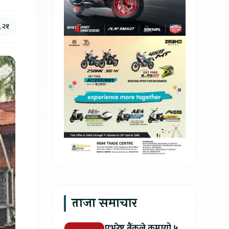
, २१
ताजा समाचार
एभरेष्ट बैंकले कमायो ५