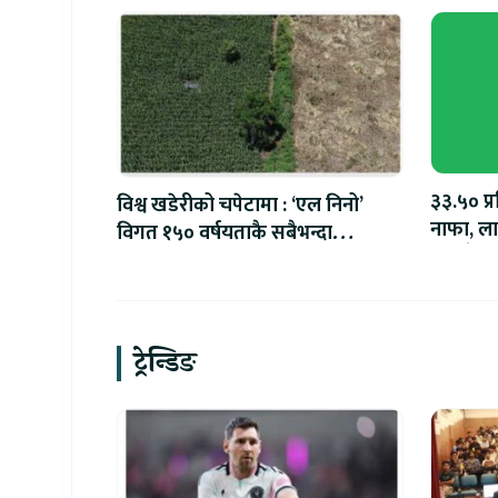
३३.५० प्
विश्व खडेरीको चपेटामा : ‘एल निनो’
नाफा, लाभ
विगत १५० वर्षयताकै सबैभन्दा
रुपैयाँ
शक्तिशाली हुने
ट्रेन्डिङ