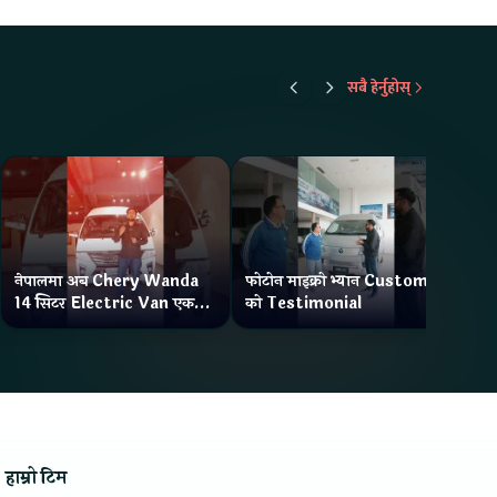
सबै हेर्नुहोस्
नेपालमा अब Chery Wanda
फोटोन माइक्रो भ्यान Customer
ने
14 सिटर Electric Van एक
को Testimonial
Wa
Charge मा दिन्छ 300KM
भ्य
Range
हाम्रो टिम