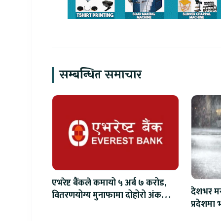
सम्बन्धित समाचार
एभरेष्ट बैंकले कमायो ५ अर्ब ७ करोड,
देशभर मन
वितरणयोग्य मुनाफामा दोहोरो अंकको
प्रदेशमा भ
वृद्धि