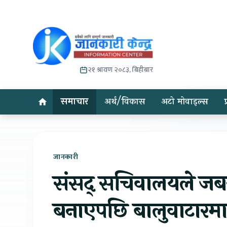
२१ श्रावण २०८३, बिहीबार
समाचार
अर्थ/विकास
अटो मोवाइल्स
जानकारी
संसद् सचिवालयले जबरा
बनाएपछि बालुवाटारम