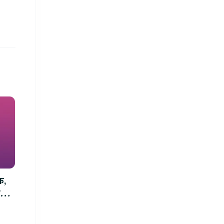
क,
म्म