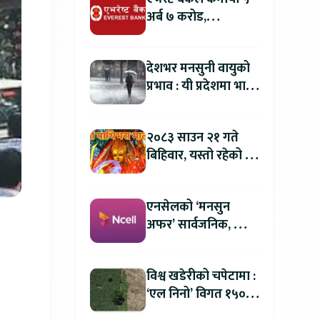
अर्ब ७ करोड,
वितरणयोग्य मुनाफामा
दोहोरो अंकको वृद्धि
देशभर मनसुनी वायुको
प्रभाव : यी प्रदेशमा भारी
वर्षा हुने पूर्वानुमान
२०८३ साउन २१ गते
बिहिवार, यस्तो रहेको छ
तपाईको आजको
राशिफल
एनसेलको ‘मनसुन
अफर’ सार्वजनिक, सिम
र प्याक खरिदमा २०
प्रतिशतसम्म क्यासब्याक
विश्व खडेरीको चपेटामा :
‘एल निनो’ विगत १५०
वर्षयताकै सबैभन्दा