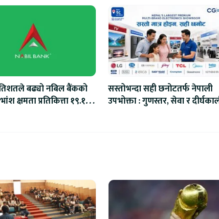
रतिशतले बढ्यो नबिल बैंकको
सस्तोभन्दा सही छनोटतर्फ नेपाली
ांश क्षमता प्रतिकित्ता १९.१०
उपभोक्ता : गुणस्तर, सेवा र दीर्घका
मूल्यमा बढ्दो ध्यान