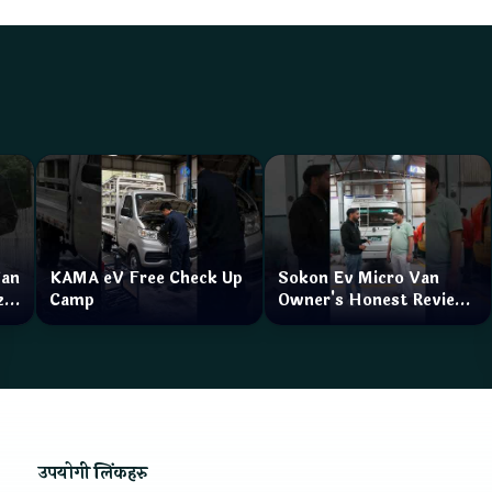
Van
KAMA eV Free Check Up
Sokon Ev Micro Van
zar
Camp
Owner's Honest Review
How is the service?
उपयोगी लिंकहरु