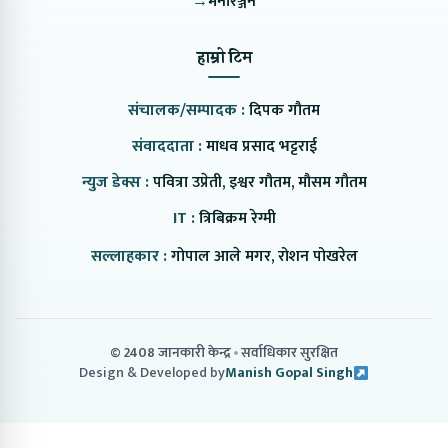
→
मनोरञ्जन
हाम्रो टिम
संचालक/सम्पादक :
दिपक गौतम
संवाददाता :
माधव प्रसाद भट्टराई
न्युज डेक्स :
पवित्रा उप्रेती, इश्वर गौतम, मौसम गौतम
IT :
त्रिबिक्रम रेग्मी
सल्लाहकार :
गोपाल आले मगर, रोशन पोखरेल
© 2408 जानकारी केन्द्र
सर्वाधिकार सुरक्षित
Design & Developed by
Manish Gopal Singh