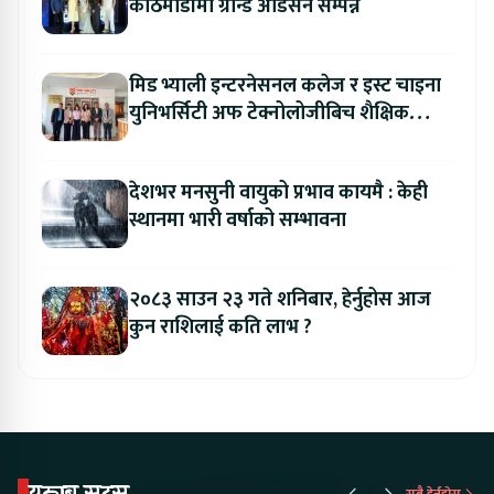
काठमाडौंमा ग्रान्ड अडिसन सम्पन्न
मिड भ्याली इन्टरनेसनल कलेज र इस्ट चाइना
युनिभर्सिटी अफ टेक्नोलोजीबिच शैक्षिक
सहकार्य विस्तार
देशभर मनसुनी वायुको प्रभाव कायमै : केही
स्थानमा भारी वर्षाको सम्भावना
२०८३ साउन २३ गते शनिबार, हेर्नुहोस आज
कुन राशिलाई कति लाभ ?
युट्युब सट्स