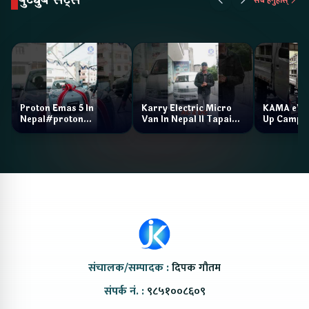
सबै हेर्नुहोस्
Proton Emas 5 In
Karry Electric Micro
KAMA eV F
Nepal#proton
Van In Nepal II Tapaiko
Up Camp
#protonemas5#protonnepal#evcarnepal
Bazar II Jankari
@ProtonNepal
Kendra
संचालक/सम्पादक :
दिपक गौतम
संपर्क नं. :
९८५१००८६०९