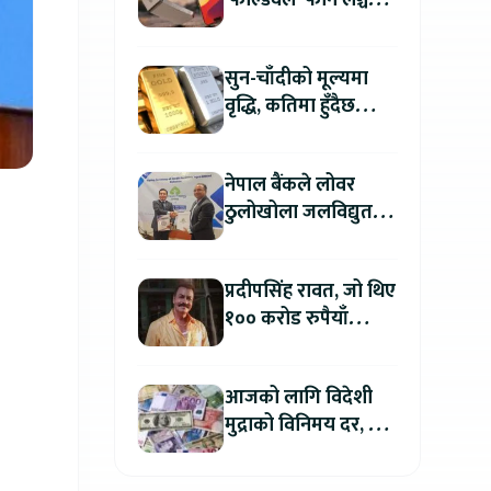
‘फोल्डवेल’ फोन लञ्च
गर्दै, हुनेछ अहिलेसम्मकै
महंगो आइफोन
सुन-चाँदीको मूल्यमा
वृद्धि, कतिमा हुँदैछ
कारोबार ?
नेपाल बैंकले लोवर
ठुलोखोला जलविद्युत
आयोजनाका लागि कर्जा
लगानी गर्ने
प्रदीपसिंह रावत, जो थिए
१०० करोड रुपैयाँ
कमाउने बलिउडका
पहिलो खलनायक
आजको लागि विदेशी
मुद्राको विनिमय दर, कुन
मुद्रा कतिमा हुँदैछ बिक्री
?