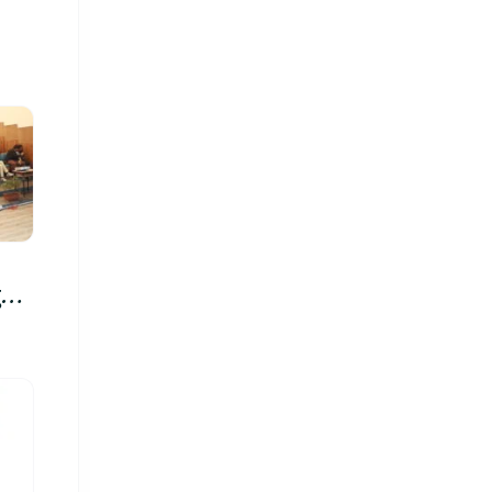
रु,
िमा