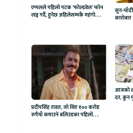
एप्पलले पहिलो पटक ‘फोल्डवेल’ फोन
सुन-चाँदी
लञ्च गर्दै, हुनेछ अहिलेसम्मकै महंगो
कारोबार 
आइफोन
आजको लाग
दर, कुन मु
प्रदीपसिंह रावत, जो थिए १०० करोड
रुपैयाँ कमाउने बलिउडका पहिलो
खलनायक