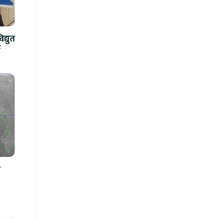
द्युत
े
?