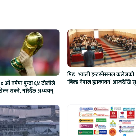
मिड–भ्याली इन्टरनेसनल कलेजको
‘बिल्ड नेपाल ह्याकाथन’ आजदेखि सु
 औं बर्षमा पुग्दा ६४ टोलीले
एआईदेखि रोबोटिक्ससम्मका प्रविध
ेल्न सक्ने, गरिदैँछ अध्ययन्
प्रतिस्पर्धा