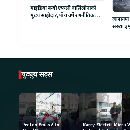
माइडिया बन्यो एफसी बार्सिलोनाको
मुख्य साझेदार, पाँच वर्षे रणनीतिक
जापानमा 
सहकार्य सुरु
संख्या ३५
युट्युब सट्स
Proton Emas 5 In
Karry Electric Micro 