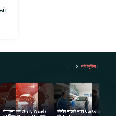
स्तो
सबै हेर्नुहोस्
नेपालमा अब Chery Wanda
फोटोन माइक्रो भ्यान Customer
ने