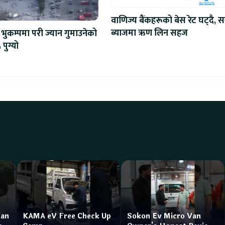
वाणिज्य बैंकहरूको बेस रेट घट्दै, स
ब्याजमा ऋण लिन सहज
भुकम्पमा परी ज्यान गुमाउनेको
 पुग्यो
Van
KAMA eV Free Check Up
Sokon Ev Micro Van