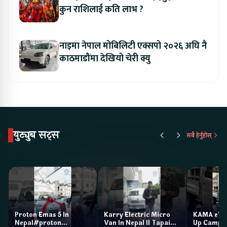
कुन राशिलाई कति लाभ ?
नाइमा नेपाल मोबिलिटी एक्सपो २०२६ अघि नै
काठमाडौंमा देखियो चेरी क्यु
युट्युब सट्स
सबै हेर्नुहोस्
Proton Emas 5 In
Karry Electric Micro
KAMA eV F
Nepal#proton
Van In Nepal II Tapaiko
Up Camp