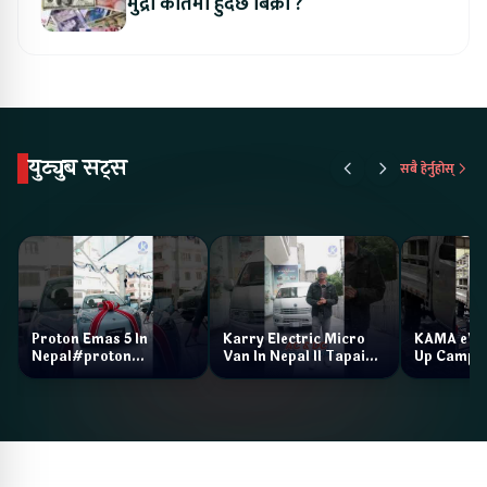
मुद्रा कतिमा हुँदैछ बिक्री ?
युट्युब सट्स
सबै हेर्नुहोस्
Proton Emas 5 In
Karry Electric Micro
KAMA eV F
Nepal#proton
Van In Nepal II Tapaiko
Up Camp
#protonemas5#protonnepal#evcarnepal
Bazar II Jankari
@ProtonNepal
Kendra