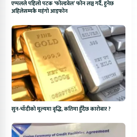
एप्पलले पहिलो पटक ‘फोल्डवेल’ फोन लञ्च गर्दै, हुनेछ
अहिलेसम्मकै महंगो आइफोन
सुन-चाँदीको मूल्यमा वृद्धि, कतिमा हुँदैछ कारोबार ?