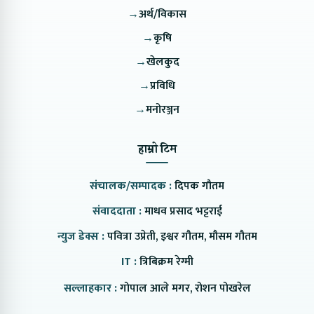
→
अर्थ/विकास
→
कृषि
→
खेलकुद
→
प्रविधि
→
मनोरञ्जन
हाम्रो टिम
संचालक/सम्पादक :
दिपक गौतम
संवाददाता :
माधव प्रसाद भट्टराई
न्युज डेक्स :
पवित्रा उप्रेती, इश्वर गौतम, मौसम गौतम
IT :
त्रिबिक्रम रेग्मी
सल्लाहकार :
गोपाल आले मगर, रोशन पोखरेल