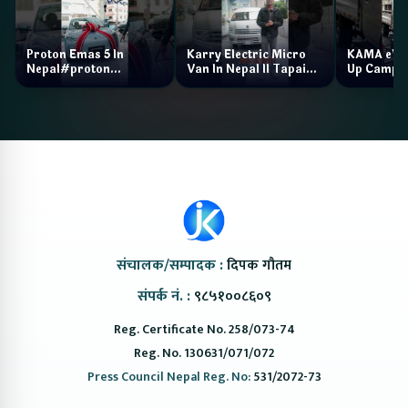
Proton Emas 5 In
Karry Electric Micro
KAMA eV F
Nepal#proton
Van In Nepal II Tapaiko
Up Camp
#protonemas5#protonnepal#evcarnepal
Bazar II Jankari
@ProtonNepal
Kendra
संचालक/सम्पादक :
दिपक गौतम
संपर्क नं. :
९८५१००८६०९
Reg. Certificate No. 258/073-74
Reg. No. 130631/071/072
Press Council Nepal Reg. No:
531/2072-73