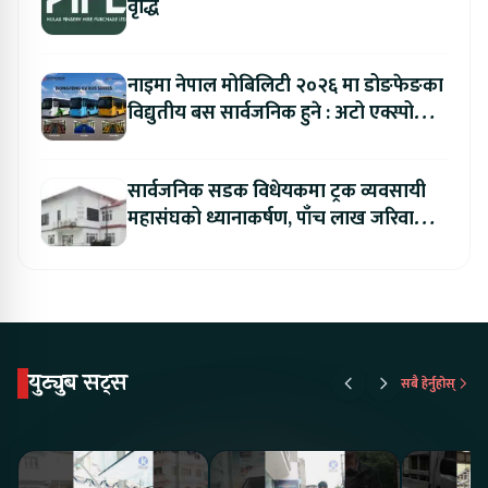
वृद्धि
नाइमा नेपाल मोबिलिटी २०२६ मा डोङफेङका
विद्युतीय बस सार्वजनिक हुने : अटो एक्स्पोमा
बुकिङ गर्दा विशेष छुट
सार्वजनिक सडक विधेयकमा ट्रक व्यवसायी
महासंघको ध्यानाकर्षण, पाँच लाख जरिवाना
संशोधन गर्न माग
युट्युब सट्स
सबै हेर्नुहोस्