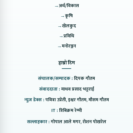
→
अर्थ/विकास
→
कृषि
→
खेलकुद
→
प्रविधि
→
मनोरञ्जन
हाम्रो टिम
संचालक/सम्पादक :
दिपक गौतम
संवाददाता :
माधव प्रसाद भट्टराई
न्युज डेक्स :
पवित्रा उप्रेती, इश्वर गौतम, मौसम गौतम
IT :
त्रिबिक्रम रेग्मी
सल्लाहकार :
गोपाल आले मगर, रोशन पोखरेल