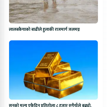
लालबकैयाको बाढीले हुलाकी राजमार्ग जलमग्न
सुनको मूल्य एकैदिन प्रतितोला ८ हजार रुपैयाँले बढ्यो,