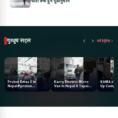
भारी वर्षा हुने पूर्वानुमान
युट्युब सट्स
सबै हेर्नुहोस्
Proton Emas 5 In
Karry Electric Micro
KAMA eV F
Nepal#proton
Van In Nepal II Tapaiko
Up Camp
#protonemas5#protonnepal#evcarnepal
Bazar II Jankari
@ProtonNepal
Kendra