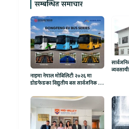
सम्बन्धित समाचार
सार्वजन
व्यवसायी
नाइमा नेपाल मोबिलिटी २०२६ मा
लाख जरिव
डोङफेङका विद्युतीय बस सार्वजनिक हुने
: अटो एक्स्पोमा बुकिङ गर्दा विशेष छुट