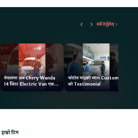
सबै हेर्नुहोस्
नेपालमा अब Chery Wanda
फोटोन माइक्रो भ्यान Customer
ने
14 सिटर Electric Van एक
को Testimonial
Wa
Charge मा दिन्छ 300KM
भ्य
Range
हाम्रो टिम