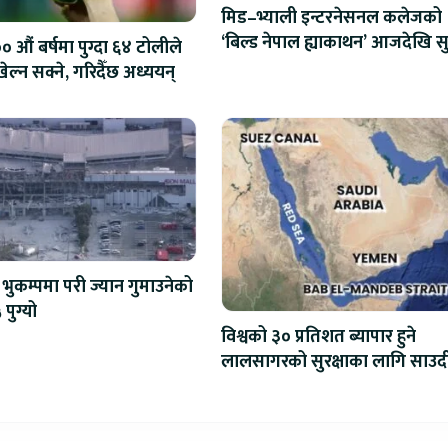
मिड–भ्याली इन्टरनेसनल कलेजको
‘बिल्ड नेपाल ह्याकाथन’ आजदेखि सु
 औं बर्षमा पुग्दा ६४ टोलीले
एआईदेखि रोबोटिक्ससम्मका प्रविध
ेल्न सक्ने, गरिदैँछ अध्ययन्
प्रतिस्पर्धा
भुकम्पमा परी ज्यान गुमाउनेको
 पुग्यो
विश्वको ३० प्रतिशत ब्यापार हुने
लालसागरको सुरक्षाका लागि साउद
महागठबन्धन बनाउँदै