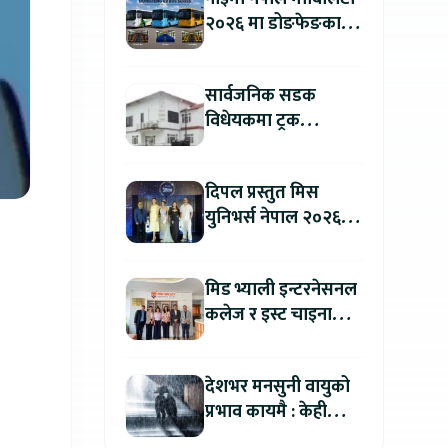
२०२६ मा डोङफेङका
विद्युतीय बस सार्वजनिक
हुने : अटो एक्स्पोमा
सार्वजनिक सडक
बुकिङ गर्दा विशेष छुट
विधेयकमा ट्रक
व्यवसायी महासंघको
ध्यानाकर्षण, पाँच लाख
दिपल प्रस्तुत मिस
जरिवाना संशोधन गर्न
युनिभर्स नेपाल २०२६
माग
को काठमाडौंमा ग्रान्ड
अडिसन सम्पन्न
मिड भ्याली इन्टरनेसनल
कलेज र इस्ट चाइना
युनिभर्सिटी अफ
टेक्नोलोजीबिच शैक्षिक
देशभर मनसुनी वायुको
सहकार्य विस्तार
प्रभाव कायमै : केही
स्थानमा भारी वर्षाको