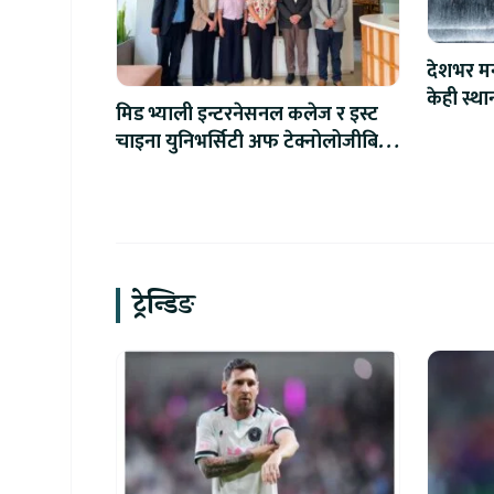
देशभर मन
केही स्था
मिड भ्याली इन्टरनेसनल कलेज र इस्ट
चाइना युनिभर्सिटी अफ टेक्नोलोजीबिच
शैक्षिक सहकार्य विस्तार
ट्रेन्डिङ