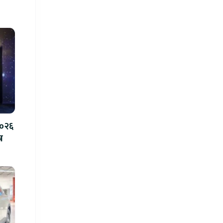
२०२६
न