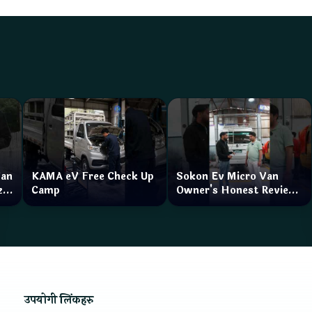
Van
KAMA eV Free Check Up
Sokon Ev Micro Van
zar
Camp
Owner's Honest Review
How is the service?
उपयोगी लिंकहरु