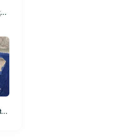
रु,
िमा
ीले