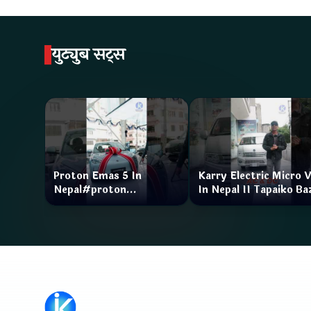
युट्युब सट्स
Proton Emas 5 In
Karry Electric Micro 
Nepal#proton
In Nepal II Tapaiko Ba
#protonemas5#protonnepal#evcarnepal
II Jankari Kendra
@ProtonNepal