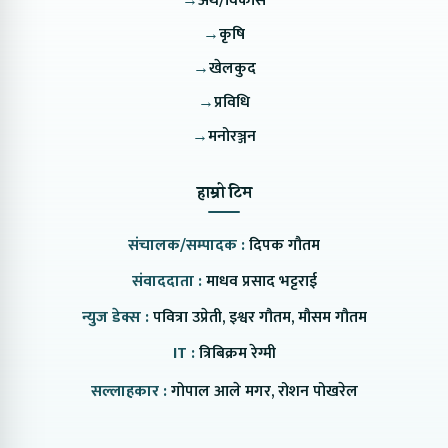
→
अर्थ/विकास
→
कृषि
→
खेलकुद
→
प्रविधि
→
मनोरञ्जन
हाम्रो टिम
संचालक/सम्पादक :
दिपक गौतम
संवाददाता :
माधव प्रसाद भट्टराई
न्युज डेक्स :
पवित्रा उप्रेती, इश्वर गौतम, मौसम गौतम
IT :
त्रिबिक्रम रेग्मी
सल्लाहकार :
गोपाल आले मगर, रोशन पोखरेल