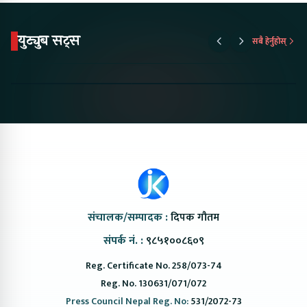
युट्युब सट्स
सबै हेर्नुहोस्
Proton Emas 5 In
Karry Electric Micro
KAMA eV F
Nepal#proton
Van In Nepal II Tapaiko
Up Camp
#protonemas5#protonnepal#evcarnepal
Bazar II Jankari
@ProtonNepal
Kendra
संचालक/सम्पादक :
दिपक गौतम
संपर्क नं. :
९८५१००८६०९
Reg. Certificate No. 258/073-74
Reg. No. 130631/071/072
Press Council Nepal Reg. No:
531/2072-73