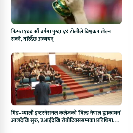
फिफा १०० औं बर्षमा पुग्दा ६४ टोलीले विश्वकप खेल्न
सक्ने, गरिदैँछ अध्ययन्
मिड–भ्याली इन्टरनेसनल कलेजको ‘बिल्ड नेपाल ह्याकाथन’
आजदेखि सुरु, एआईदेखि रोबोटिक्ससम्मका प्रविधिमा
प्रतिस्पर्धा