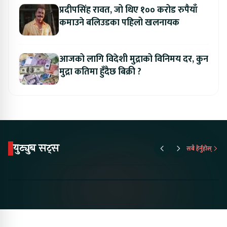
प्रदीपसिंह रावत, जो थिए १०० करोड रुपैयाँ
कमाउने बलिउडका पहिलो खलनायक
आजको लागि विदेशी मुद्राको विनिमय दर, कुन
मुद्रा कतिमा हुँदैछ बिक्री ?
युट्युब सट्स
सबै हेर्नुहोस्
Proton Emas 5 In
Karry Electric Micro
KAMA eV F
Nepal#proton
Van In Nepal II Tapaiko
Up Camp
#protonemas5#protonnepal#evcarnepal
Bazar II Jankari
@ProtonNepal
Kendra