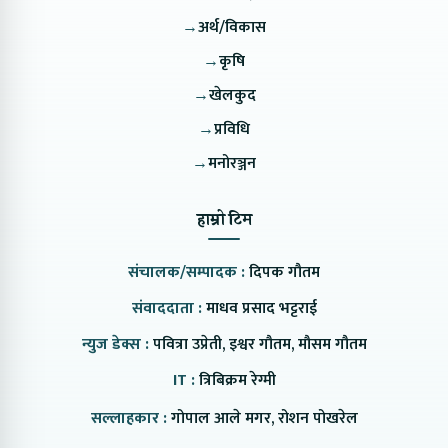
→
अर्थ/विकास
→
कृषि
→
खेलकुद
→
प्रविधि
→
मनोरञ्जन
हाम्रो टिम
संचालक/सम्पादक :
दिपक गौतम
संवाददाता :
माधव प्रसाद भट्टराई
न्युज डेक्स :
पवित्रा उप्रेती, इश्वर गौतम, मौसम गौतम
IT :
त्रिबिक्रम रेग्मी
सल्लाहकार :
गोपाल आले मगर, रोशन पोखरेल