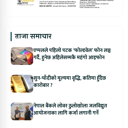
ताजा समाचार
एप्पलले पहिलो पटक ‘फोल्डवेल’ फोन लञ्च
गर्दै, हुनेछ अहिलेसम्मकै महंगो आइफोन
सुन-चाँदीको मूल्यमा वृद्धि, कतिमा हुँदैछ
कारोबार ?
नेपाल बैंकले लोवर ठुलोखोला जलविद्युत
आयोजनाका लागि कर्जा लगानी गर्ने