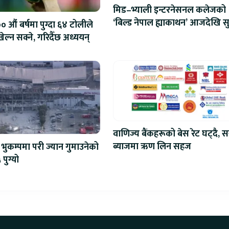
मिड–भ्याली इन्टरनेसनल कलेजको
‘बिल्ड नेपाल ह्याकाथन’ आजदेखि सु
 औं बर्षमा पुग्दा ६४ टोलीले
एआईदेखि रोबोटिक्ससम्मका प्रविध
ेल्न सक्ने, गरिदैँछ अध्ययन्
प्रतिस्पर्धा
वाणिज्य बैंकहरूको बेस रेट घट्दै, स
ब्याजमा ऋण लिन सहज
भुकम्पमा परी ज्यान गुमाउनेको
 पुग्यो