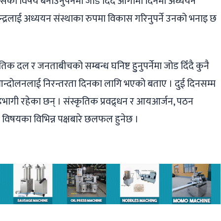
सका विषय बनाउनुपर्नेमा जोड दिँदै आगामी दिनमा अध्ययन
। केन्द्रलाई अध्ययन संस्थाका रुपमा विकास गरिनुपर्ने उनको भनाइ छ
ीतिक दल र जनताबीचको सम्बन्ध घनिष्ट हुुनुपर्नेमा जोड दिँदै कुनै
 आन्दोलनलाई निरन्तरता दिनका लागि भएको बताए । दुई दिनसम्म
हभागी रहेका छन् । संस्कृतिक प्रवद्र्धन र आयआर्जन, पठन
 विषयका विभिन्न पक्षबारे छलफल हुनेछ ।