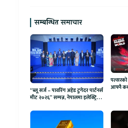
सम्बन्धित समाचार
पल्सरको 
आफ्नै कथ
“ब्लू सर्ज – पावरिंग अहेड टुगेदर पार्टनर्स
सुनौलो 
मीट २०२६” सम्पन्न, नेपालमा इलेक्ट्रिक
बाइक ल्याउने यामाहाको घोषणा