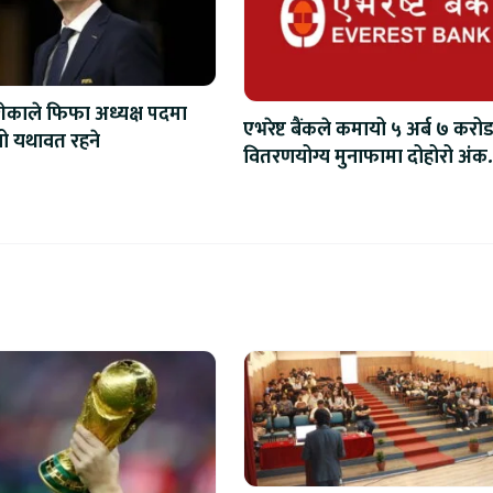
ेकाले फिफा अध्यक्ष पदमा
एभरेष्ट बैंकले कमायो ५ अर्ब ७ करोड
िनो यथावत रहने
वितरणयोग्य मुनाफामा दोहोरो अंक
वृद्धि