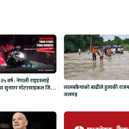
२५ वर्ष : नेपाली राइडरलाई
लालबकैयाको बाढीले हुलाकी राजमा
ा सुनाएर मोटरसाइकल जित्ने
जलमग्न
अवसर