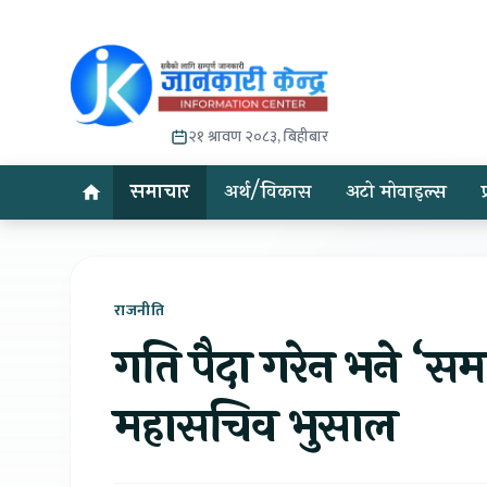
२१ श्रावण २०८३, बिहीबार
समाचार
अर्थ/विकास
अटो मोवाइल्स
राजनीति
गति पैदा गरेन भने ‘समाज
महासचिव भुसाल