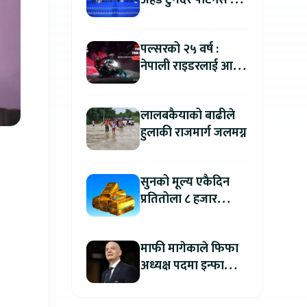
अहेड टुगेदर पार्टनर्स मीट
२०२६” सम्पन्न, नेपालमा
इलेक्ट्रिक बाइक ल्याउने
पल्सरको २५ वर्ष :
यामाहाको घोषणा
नेपाली राइडरलाई आफ्नै
कथा सुनाएर
मोटरसाइकल जित्ने
लालबकैयाको बाढीले
सुनौलो अवसर
हुलाकी राजमार्ग जलमग्न
सुनको मूल्य एकैदिन
प्रतितोला ८ हजार
रुपैयाँले बढ्यो, कतिमा
हुँदैछ कारोबार ?
माफी मागेकाले फिफा
अध्यक्ष पदमा इन्फान्टिनो
यथावत रहने