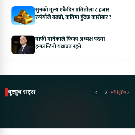
सुनको मूल्य एकैदिन प्रतितोला ८ हजार
रुपैयाँले बढ्यो, कतिमा हुँदैछ कारोबार ?
माफी मागेकाले फिफा अध्यक्ष पदमा
इन्फान्टिनो यथावत रहने
युट्युब सट्स
सबै हेर्नुहोस्
Proton Emas 5 In
Karry Electric Micro
KAMA eV F
Nepal#proton
Van In Nepal II Tapaiko
Up Camp
#protonemas5#protonnepal#evcarnepal
Bazar II Jankari
@ProtonNepal
Kendra