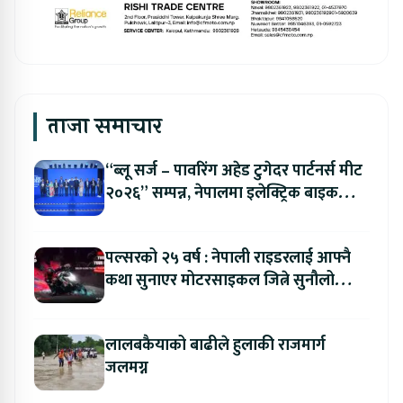
ताजा समाचार
“ब्लू सर्ज – पावरिंग अहेड टुगेदर पार्टनर्स मीट
२०२६” सम्पन्न, नेपालमा इलेक्ट्रिक बाइक
ल्याउने यामाहाको घोषणा
पल्सरको २५ वर्ष : नेपाली राइडरलाई आफ्नै
कथा सुनाएर मोटरसाइकल जित्ने सुनौलो
अवसर
लालबकैयाको बाढीले हुलाकी राजमार्ग
जलमग्न