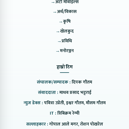
→
अटो मोवाइल्स
→
अर्थ/विकास
→
कृषि
→
खेलकुद
→
प्रविधि
→
मनोरञ्जन
हाम्रो टिम
संचालक/सम्पादक :
दिपक गौतम
संवाददाता :
माधव प्रसाद भट्टराई
न्युज डेक्स :
पवित्रा उप्रेती, इश्वर गौतम, मौसम गौतम
IT :
त्रिबिक्रम रेग्मी
सल्लाहकार :
गोपाल आले मगर, रोशन पोखरेल