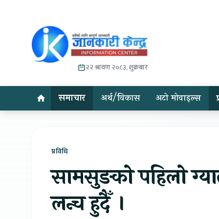
२२ श्रावण २०८३, शुक्रबार
समाचार
अर्थ/विकास
अटो मोवाइल्स
प्रविधि
सामसुङको पहिलो ग्याले
लन्च हुदैँ ।