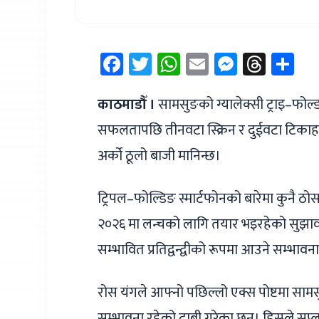
Facebook
Twitter
WhatsApp
Email
Messen
Thre
Sh
काठमाडौँ ।
सामसुङको ग्यालेक्सी ट्राइ–फोल्ड
सफलतापछि तीनवटा स्क्रिन र दुईवटा टिकाहरू
अर्को ठूलो बाजी मानिन्छ।
ट्रिपल–फोल्डिङ स्मार्टफोनको बारेमा कुनै ठ
२०२६ मा लन्चको लागि तयार भइरहेको सुझाव
सम्भावित प्रतिद्वन्द्वीको रूपमा आउने सम्भावन
रोस यंगले आफ्नो पछिल्लो एक्स पोष्टमा सामसुङ
सम्भावना रहेको दाबी गरेका छन्। डिस्प्ले सप्