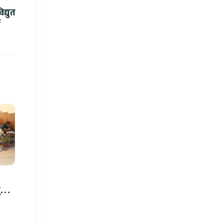
द्युत
े
रु,
िमा