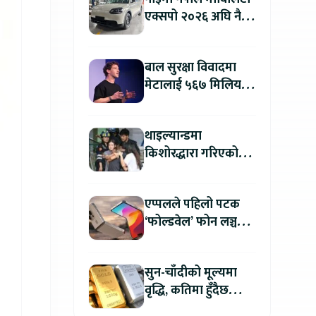
एक्सपो २०२६ अघि नै
काठमाडौंमा देखियो चेरी
क्यु
बाल सुरक्षा विवादमा
मेटालाई ५६७ मिलियन
डलरको जरिवाना
थाइल्यान्डमा
किशोरद्धारा गरिएको
अन्धाधुन्ध गोली प्रहारमा
७ जनाको मृत्यु
एप्पलले पहिलो पटक
‘फोल्डवेल’ फोन लञ्च
गर्दै, हुनेछ अहिलेसम्मकै
महंगो आइफोन
सुन-चाँदीको मूल्यमा
वृद्धि, कतिमा हुँदैछ
कारोबार ?