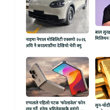
बाल सुरक
नाइमा नेपाल मोबिलिटी एक्सपो २०२६
अघि नै काठमाडौंमा देखियो चेरी क्यु
एप्पलले पहिलो पटक ‘फोल्डवेल’ फोन
सुन-चाँदी
लञ्च गर्दै, हुनेछ अहिलेसम्मकै महंगो