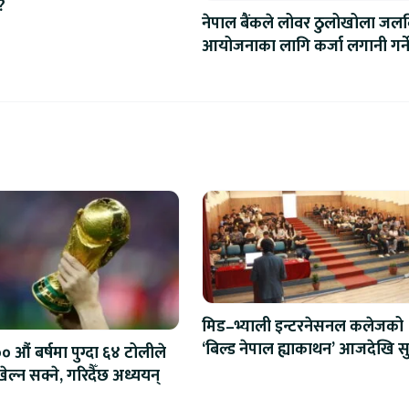
?
नेपाल बैंकले लोवर ठुलोखोला जलवि
आयोजनाका लागि कर्जा लगानी गर्न
मिड–भ्याली इन्टरनेसनल कलेजको
‘बिल्ड नेपाल ह्याकाथन’ आजदेखि सु
 औं बर्षमा पुग्दा ६४ टोलीले
एआईदेखि रोबोटिक्ससम्मका प्रविध
ेल्न सक्ने, गरिदैँछ अध्ययन्
प्रतिस्पर्धा