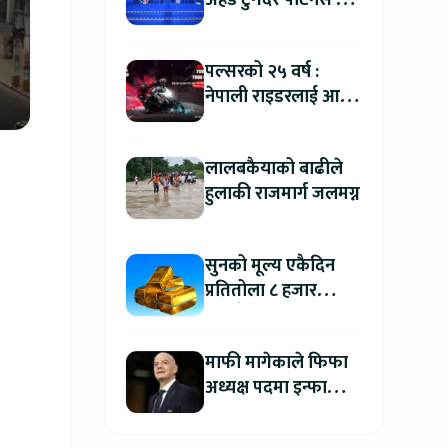
अहेड टुगेदर पार्टनर्स मीट
२०२६” सम्पन्न, नेपालमा
इलेक्ट्रिक बाइक ल्याउने
पल्सरको २५ वर्ष :
यामाहाको घोषणा
नेपाली राइडरलाई आफ्नै
कथा सुनाएर
मोटरसाइकल जित्ने
लालबकैयाको बाढीले
सुनौलो अवसर
हुलाकी राजमार्ग जलमग्न
सुनको मूल्य एकैदिन
प्रतितोला ८ हजार
रुपैयाँले बढ्यो, कतिमा
हुँदैछ कारोबार ?
माफी मागेकाले फिफा
अध्यक्ष पदमा इन्फान्टिनो
यथावत रहने