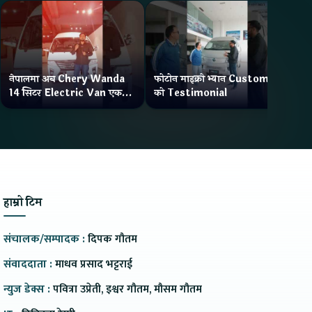
नेपालमा अब Chery Wanda
फोटोन माइक्रो भ्यान Customer
ने
14 सिटर Electric Van एक
को Testimonial
Wa
Charge मा दिन्छ 300KM
भ्य
Range
हाम्रो टिम
संचालक/सम्पादक :
दिपक गौतम
संवाददाता :
माधव प्रसाद भट्टराई
न्युज डेक्स :
पवित्रा उप्रेती, इश्वर गौतम, मौसम गौतम