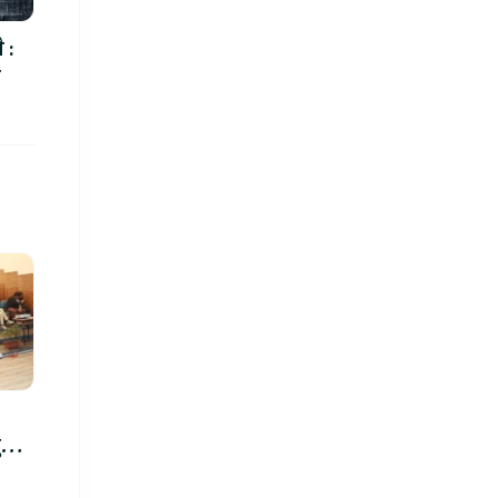
 :
ा
रु,
िमा