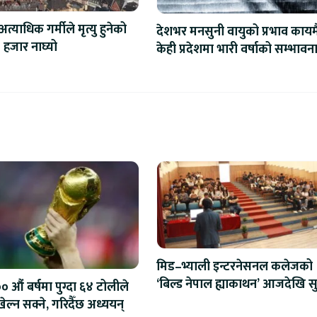
अत्याधिक गर्मीले मृत्यु हुनेको
देशभर मनसुनी वायुको प्रभाव कायमै
 हजार नाघ्यो
केही प्रदेशमा भारी वर्षाको सम्भावन
मिड–भ्याली इन्टरनेसनल कलेजको
‘बिल्ड नेपाल ह्याकाथन’ आजदेखि सु
 औं बर्षमा पुग्दा ६४ टोलीले
एआईदेखि रोबोटिक्ससम्मका प्रविध
ेल्न सक्ने, गरिदैँछ अध्ययन्