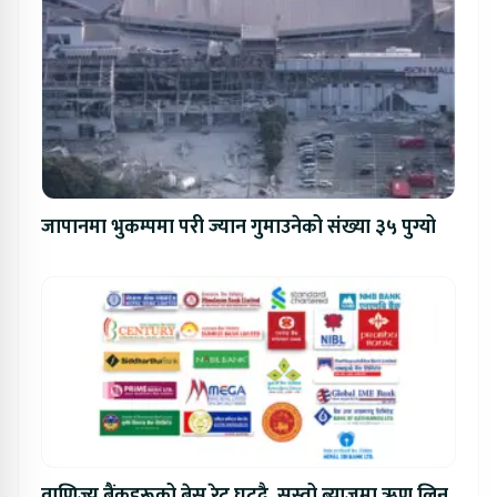
जापानमा भुकम्पमा परी ज्यान गुमाउनेको संख्या ३५ पुग्यो
वाणिज्य बैंकहरूको बेस रेट घट्दै, सस्तो ब्याजमा ऋण लिन