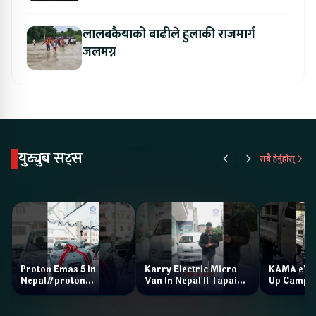
अवसर
लालबकैयाको बाढीले हुलाकी राजमार्ग
जलमग्न
युट्युब सट्स
सबै हेर्नुहोस्
Proton Emas 5 In
Karry Electric Micro
KAMA eV F
Nepal#proton
Van In Nepal II Tapaiko
Up Camp
#protonemas5#protonnepal#evcarnepal
Bazar II Jankari
@ProtonNepal
Kendra