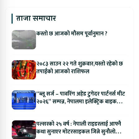
ताजा समाचार
कस्तो छ आजको मौसम पूर्वानुमान ?
२०८३ साउन २२ गते शुक्रवार,यस्तो रहेको छ
तपाईको आजको राशिफल
“ब्लू सर्ज – पावरिंग अहेड टुगेदर पार्टनर्स मीट
२०२६” सम्पन्न, नेपालमा इलेक्ट्रिक बाइक
ल्याउने यामाहाको घोषणा
पल्सरको २५ वर्ष : नेपाली राइडरलाई आफ्नै
कथा सुनाएर मोटरसाइकल जित्ने सुनौलो