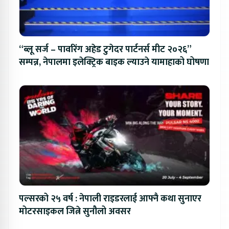
“ब्लू सर्ज – पावरिंग अहेड टुगेदर पार्टनर्स मीट २०२६”
सम्पन्न, नेपालमा इलेक्ट्रिक बाइक ल्याउने यामाहाको घोषणा
पल्सरको २५ वर्ष : नेपाली राइडरलाई आफ्नै कथा सुनाएर
मोटरसाइकल जित्ने सुनौलो अवसर