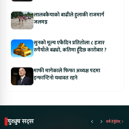
अवसर
लालबकैयाको बाढीले हुलाकी राजमार्ग
जलमग्न
सुनको मूल्य एकैदिन प्रतितोला ८ हजार
रुपैयाँले बढ्यो, कतिमा हुँदैछ कारोबार ?
माफी मागेकाले फिफा अध्यक्ष पदमा
इन्फान्टिनो यथावत रहने
युट्युब सट्स
सबै हेर्नुहोस्
Proton Emas 5 In
Karry Electric Micro
KAMA eV F