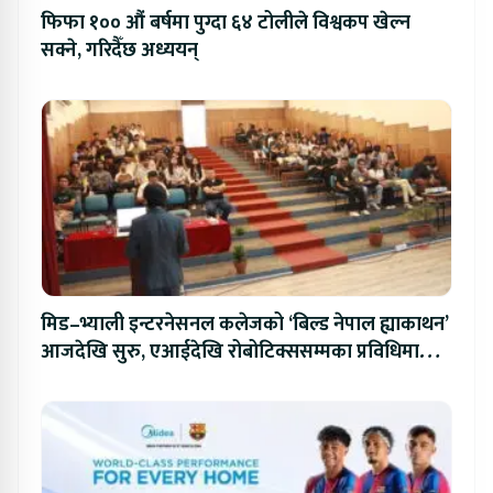
फिफा १०० औं बर्षमा पुग्दा ६४ टोलीले विश्वकप खेल्न
सक्ने, गरिदैँछ अध्ययन्
मिड–भ्याली इन्टरनेसनल कलेजको ‘बिल्ड नेपाल ह्याकाथन’
आजदेखि सुरु, एआईदेखि रोबोटिक्ससम्मका प्रविधिमा
प्रतिस्पर्धा