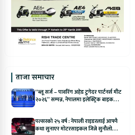
ताजा समाचार
“ब्लू सर्ज – पावरिंग अहेड टुगेदर पार्टनर्स मीट
२०२६” सम्पन्न, नेपालमा इलेक्ट्रिक बाइक
ल्याउने यामाहाको घोषणा
पल्सरको २५ वर्ष : नेपाली राइडरलाई आफ्नै
कथा सुनाएर मोटरसाइकल जित्ने सुनौलो