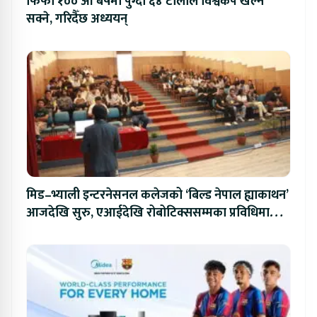
फिफा १०० औं बर्षमा पुग्दा ६४ टोलीले विश्वकप खेल्न
सक्ने, गरिदैँछ अध्ययन्
मिड–भ्याली इन्टरनेसनल कलेजको ‘बिल्ड नेपाल ह्याकाथन’
आजदेखि सुरु, एआईदेखि रोबोटिक्ससम्मका प्रविधिमा
प्रतिस्पर्धा