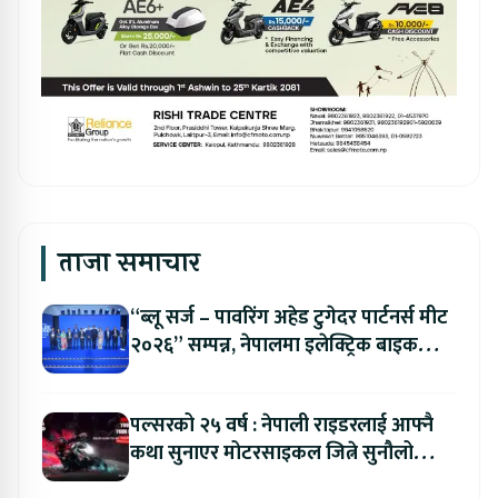
ताजा समाचार
“ब्लू सर्ज – पावरिंग अहेड टुगेदर पार्टनर्स मीट
२०२६” सम्पन्न, नेपालमा इलेक्ट्रिक बाइक
ल्याउने यामाहाको घोषणा
पल्सरको २५ वर्ष : नेपाली राइडरलाई आफ्नै
कथा सुनाएर मोटरसाइकल जित्ने सुनौलो
अवसर