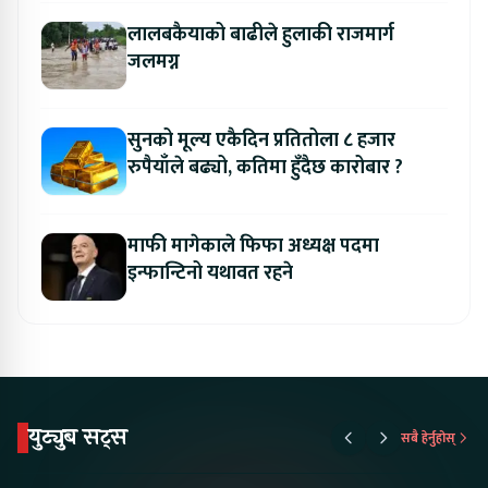
लालबकैयाको बाढीले हुलाकी राजमार्ग
जलमग्न
सुनको मूल्य एकैदिन प्रतितोला ८ हजार
रुपैयाँले बढ्यो, कतिमा हुँदैछ कारोबार ?
माफी मागेकाले फिफा अध्यक्ष पदमा
इन्फान्टिनो यथावत रहने
युट्युब सट्स
सबै हेर्नुहोस्
Proton Emas 5 In
Karry Electric Micro
KAMA eV F
Nepal#proton
Van In Nepal II Tapaiko
Up Camp