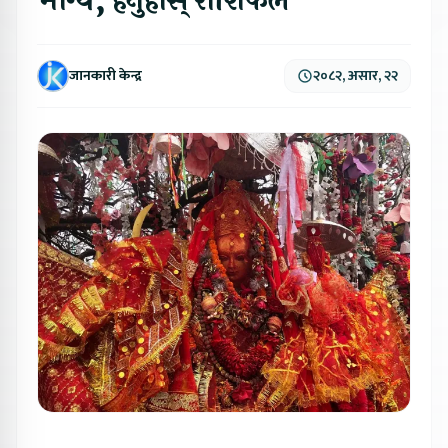
भाग्य, हेर्नुहोस् राशिफल
जानकारी केन्द्र
२०८२, असार, २२