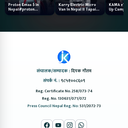
Proton Emas 5 In
Karry Electric Micro
KAMA eV F
Nepal#proton
Van In Nepal II Tapaiko
Up Camp
#protonemas5#protonnepal#evcarnepal
Bazar II Jankari
@ProtonNepal
Kendra
संचालक/सम्पादक :
दिपक गौतम
संपर्क नं. :
९८५१००८६०९
Reg. Certificate No. 258/073-74
Reg. No. 130631/071/072
Press Council Nepal Reg. No:
531/2072-73