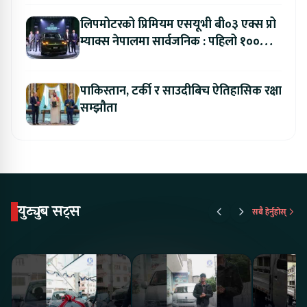
लिपमोटरको प्रिमियम एसयूभी बी०३ एक्स प्रो
म्याक्स नेपालमा सार्वजनिक : पहिलो १००
ग्राहकलाई रु. ४४.९९ लाखको विशेष अफर
पाकिस्तान, टर्की र साउदीबिच ऐतिहासिक रक्षा
सम्झौता
युट्युब सट्स
सबै हेर्नुहोस्