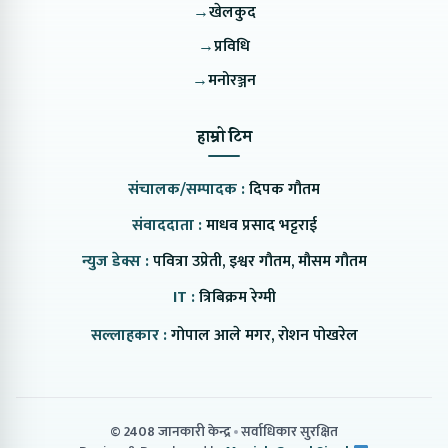
→
खेलकुद
→
प्रविधि
→
मनोरञ्जन
हाम्रो टिम
संचालक/सम्पादक :
दिपक गौतम
संवाददाता :
माधव प्रसाद भट्टराई
न्युज डेक्स :
पवित्रा उप्रेती, इश्वर गौतम, मौसम गौतम
IT :
त्रिबिक्रम रेग्मी
सल्लाहकार :
गोपाल आले मगर, रोशन पोखरेल
© 2408 जानकारी केन्द्र
सर्वाधिकार सुरक्षित