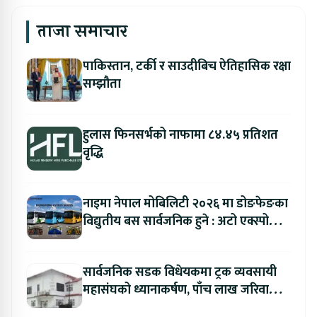
ताजा समाचार
पाकिस्तान, टर्की र साउदीबिच ऐतिहासिक रक्षा
सम्झौता
हुलास फिनसर्भको नाफामा ८४.४५ प्रतिशत
वृद्धि
नाइमा नेपाल मोबिलिटी २०२६ मा डोङफेङका
विद्युतीय बस सार्वजनिक हुने : अटो एक्स्पोमा
बुकिङ गर्दा विशेष छुट
सार्वजनिक सडक विधेयकमा ट्रक व्यवसायी
महासंघको ध्यानाकर्षण, पाँच लाख जरिवाना
संशोधन गर्न माग