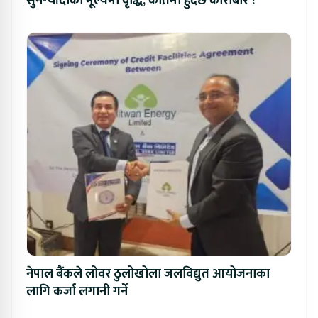
सुन-चाँदीको मूल्यमा वृद्धि, कतिमा हुँदैछ कारोबार ?
नेपाल बैंकले लोवर ठुलोखोला जलविद्युत आयोजनाका
लागि कर्जा लगानी गर्ने