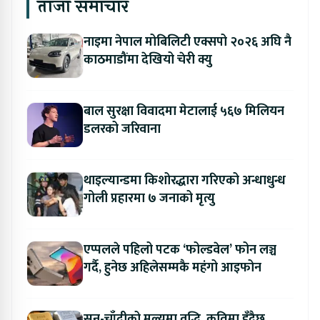
ताजा समाचार
नाइमा नेपाल मोबिलिटी एक्सपो २०२६ अघि नै
काठमाडौंमा देखियो चेरी क्यु
बाल सुरक्षा विवादमा मेटालाई ५६७ मिलियन
डलरको जरिवाना
थाइल्यान्डमा किशोरद्धारा गरिएको अन्धाधुन्ध
गोली प्रहारमा ७ जनाको मृत्यु
एप्पलले पहिलो पटक ‘फोल्डवेल’ फोन लञ्च
गर्दै, हुनेछ अहिलेसम्मकै महंगो आइफोन
सुन-चाँदीको मूल्यमा वृद्धि, कतिमा हुँदैछ