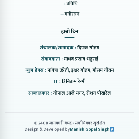
→
प्रविधि
→
मनोरञ्जन
हाम्रो टिम
संचालक/सम्पादक :
दिपक गौतम
संवाददाता :
माधव प्रसाद भट्टराई
न्युज डेक्स :
पवित्रा उप्रेती, इश्वर गौतम, मौसम गौतम
IT :
त्रिबिक्रम रेग्मी
सल्लाहकार :
गोपाल आले मगर, रोशन पोखरेल
© 2408 जानकारी केन्द्र
सर्वाधिकार सुरक्षित
Design & Developed by
Manish Gopal Singh