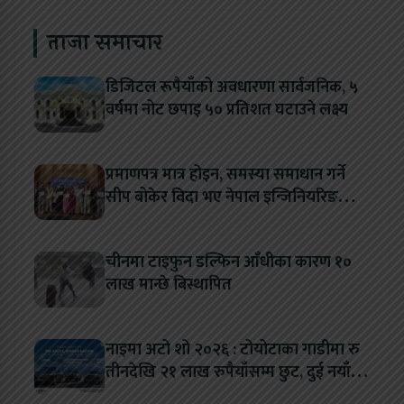
ताजा समाचार
डिजिटल रूपैयाँको अवधारणा सार्वजनिक, ५
वर्षमा नोट छपाइ ५० प्रतिशत घटाउने लक्ष्य
प्रमाणपत्र मात्र होइन, समस्या समाधान गर्ने
सीप बोकेर विदा भए नेपाल इन्जिनियरिङ
कलेजका विद्यार्थी
चीनमा टाइफुन डल्फिन आँधीका कारण १०
लाख मान्छे बिस्थापित
नाइमा अटो शो २०२६ : टोयोटाका गाडीमा रु
तीनदेखि २१ लाख रुपैयाँसम्म छुट, दुई नयाँ
मोडल सार्वजनिक हुँदै