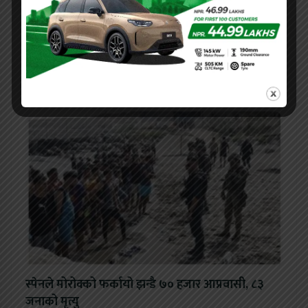
माफी मागेकाले फिफा अध्यक्ष पदमा इन्फान्टिनो यथावत
रहने
स्पेनले मोरोक्को फर्कायो झन्डै ७० हजार आप्रवासी, ८३
जनाको मृत्यु