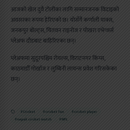
आजको खेल दुवै टोलीका लागि सम्मानजनक विदाइको
अवसरका रूपमा हेरिएको छ। योसँगै कर्णाली याक्स,
जनकपुर बोल्ट्स, चितवन राइनोज र पोखरा एभेन्जर्स
प्लेअफ दौडबाट बाहिरिएका छन्।
प्लेअफमा सुदूरपश्चिम रोयल्स, विराटनगर किंग्स,
काठमाडौँ गोर्खाज र लुम्बिनी लायन्स प्रवेश गरिसकेका
छन्।
#Cricket
#cricket fan
#cricket player
#nepali cricket match
#NPL