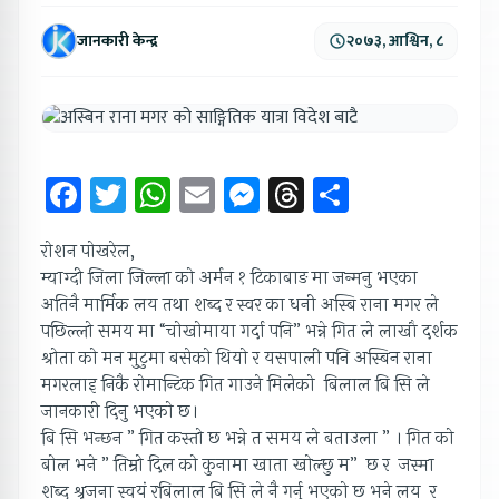
जानकारी केन्द्र
२०७३, आश्विन, ८
Facebook
Twitter
WhatsApp
Email
Messenger
Threads
Share
रोशन पोखरेल,
म्याग्दी जिला जिल्ला को अर्मन १ टिकाबाङ मा जन्मनु भएका
अतिनै मार्मिक लय तथा शब्द र स्वर का धनी अस्बि राना मगर ले
पछिल्लो समय मा “चोखोमाया गर्दा पनि” भन्ने गित ले लाखौ दर्शक
श्रोता को मन मुटुमा बसेको थियो र यसपाली पनि अस्बिन राना
मगरलाइ निकै रोमान्टिक गित गाउने मिलेको बिलाल बि सि ले
जानकारी दिनु भएको छ।
बि सि भन्छन ” गित कस्तो छ भन्ने त समय ले बताउला ” । गित को
बोल भने ” तिम्रो दिल को कुनामा खाता खोल्छु म” छ र जस्मा
शब्द श्रृजना स्वयं रबिलाल बि सि ले नै गर्नु भएको छ भने लय र