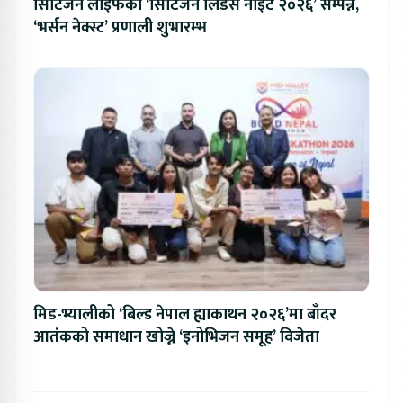
सिटिजन लाइफको ‘सिटिजन लिडर्स नाइट २०२६’ सम्पन्न,
‘भर्सन नेक्स्ट’ प्रणाली शुभारम्भ
मिड-भ्यालीको ‘बिल्ड नेपाल ह्याकाथन २०२६’मा बाँदर
आतंकको समाधान खोज्ने ‘इनोभिजन समूह’ विजेता