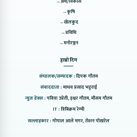
→
अर्थ/विकास
→
कृषि
→
खेलकुद
→
प्रविधि
→
मनोरञ्जन
हाम्रो टिम
संचालक/सम्पादक :
दिपक गौतम
संवाददाता :
माधव प्रसाद भट्टराई
न्युज डेक्स :
पवित्रा उप्रेती, इश्वर गौतम, मौसम गौतम
IT :
त्रिबिक्रम रेग्मी
सल्लाहकार :
गोपाल आले मगर, रोशन पोखरेल