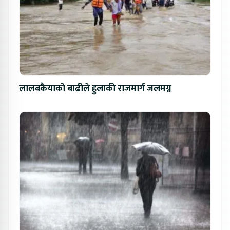
लालबकैयाको बाढीले हुलाकी राजमार्ग जलमग्न