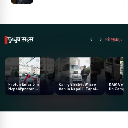
युट्युब सट्स
सबै हेर्नुहोस्
Proton Emas 5 In
Karry Electric Micro
KAMA eV F
Nepal#proton
Van In Nepal II Tapaiko
Up Camp
#protonemas5#protonnepal#evcarnepal
Bazar II Jankari
@ProtonNepal
Kendra