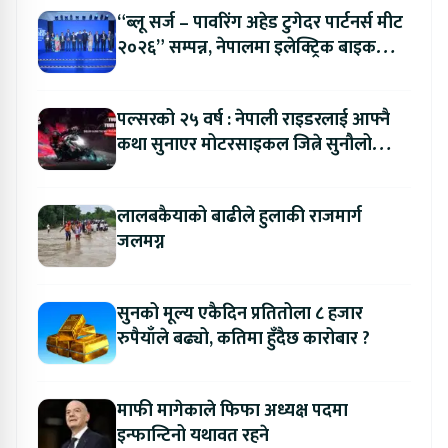
“ब्लू सर्ज – पावरिंग अहेड टुगेदर पार्टनर्स मीट
२०२६” सम्पन्न, नेपालमा इलेक्ट्रिक बाइक
ल्याउने यामाहाको घोषणा
पल्सरको २५ वर्ष : नेपाली राइडरलाई आफ्नै
कथा सुनाएर मोटरसाइकल जित्ने सुनौलो
अवसर
लालबकैयाको बाढीले हुलाकी राजमार्ग
जलमग्न
सुनको मूल्य एकैदिन प्रतितोला ८ हजार
रुपैयाँले बढ्यो, कतिमा हुँदैछ कारोबार ?
माफी मागेकाले फिफा अध्यक्ष पदमा
इन्फान्टिनो यथावत रहने