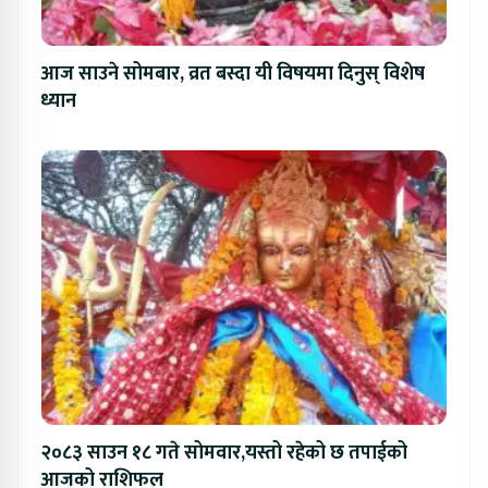
आज साउने सोमबार, व्रत बस्दा यी विषयमा दिनुस् विशेष
ध्यान
२०८३ साउन १८ गते सोमवार,यस्तो रहेको छ तपाईको
आजको राशिफल