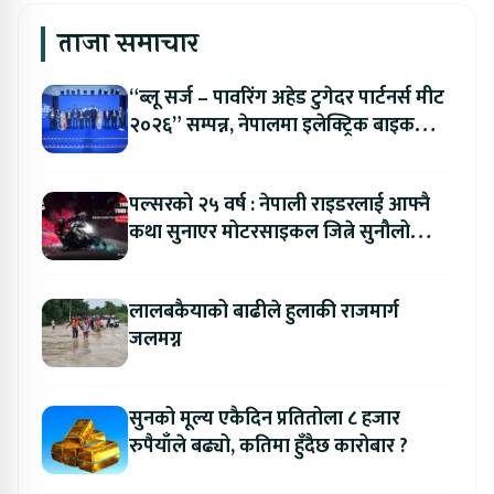
ताजा समाचार
“ब्लू सर्ज – पावरिंग अहेड टुगेदर पार्टनर्स मीट
२०२६” सम्पन्न, नेपालमा इलेक्ट्रिक बाइक
ल्याउने यामाहाको घोषणा
पल्सरको २५ वर्ष : नेपाली राइडरलाई आफ्नै
कथा सुनाएर मोटरसाइकल जित्ने सुनौलो
अवसर
लालबकैयाको बाढीले हुलाकी राजमार्ग
जलमग्न
सुनको मूल्य एकैदिन प्रतितोला ८ हजार
रुपैयाँले बढ्यो, कतिमा हुँदैछ कारोबार ?