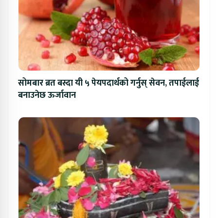
सोमबार ब्रत बस्दा यी ५ पेयपदार्थको गर्नुस् सेवन, तपाईलाई
बनाउनेछ ऊर्जावान