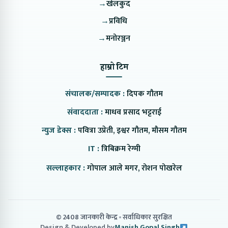
→
खेलकुद
→
प्रविधि
→
मनोरञ्जन
हाम्रो टिम
संचालक/सम्पादक :
दिपक गौतम
संवाददाता :
माधव प्रसाद भट्टराई
न्युज डेक्स :
पवित्रा उप्रेती, इश्वर गौतम, मौसम गौतम
IT :
त्रिबिक्रम रेग्मी
सल्लाहकार :
गोपाल आले मगर, रोशन पोखरेल
© 2408 जानकारी केन्द्र
सर्वाधिकार सुरक्षित
Design & Developed by
Manish Gopal Singh