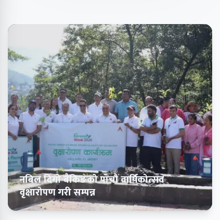
नबिल दिगो बैंकिङको पाँचौँ वार्षिकोत्सव
वृक्षारोपण गरी सम्पन्न