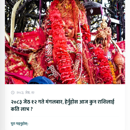
२०८३, जेष्ठ, १२
२०८३ जेठ १२ गते मंगलबार, हेर्नुहोस आज कुन राशिलाई
कति लाभ ?
पूरा पढ्नुहोस्
›