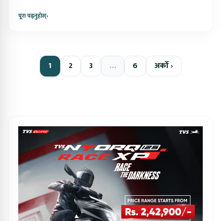
पूरा पढ्नुहोस्
›
1
2
3
…
6
अर्को ›