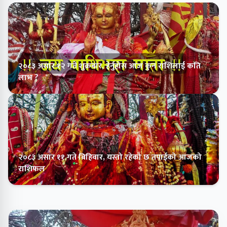
२०८३ असार १२ गते शुक्रबार, हेर्नुहोस आज कुन राशिलाई कति
लाभ ?
२०८३ असार ११ गते बिहिवार, यस्तो रहेको छ तपाईको आजको
राशिफल