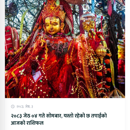
२०८३, जेष्ठ, ३
२०८३ जेठ ०४ गते सोमबार, यस्तो रहेको छ तपाईको
आजको राशिफल