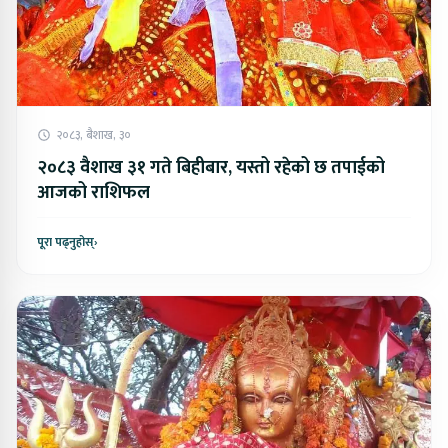
२०८३, बैशाख, ३०
२०८३ वैशाख ३१ गते बिहीबार, यस्तो रहेको छ तपाईको
आजको राशिफल
पूरा पढ्नुहोस्
›