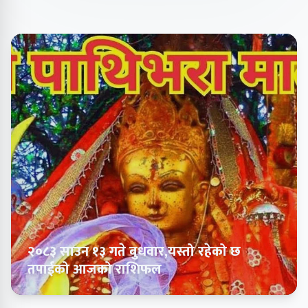
२०८३ साउन १३ गते बुधवार,यस्तो रहेको छ
तपाईको आजको राशिफल