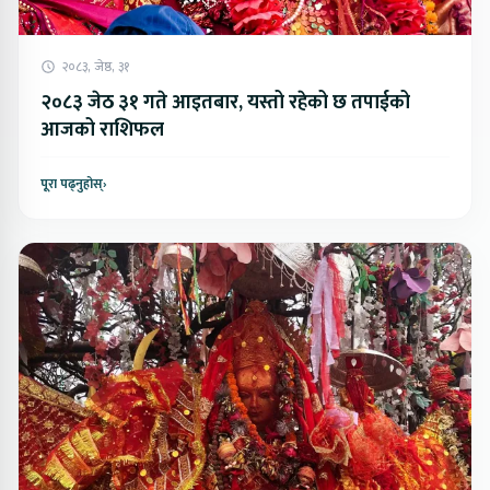
२०८३, जेष्ठ, ३१
२०८३ जेठ ३१ गते आइतबार, यस्तो रहेको छ तपाईको
आजको राशिफल
पूरा पढ्नुहोस्
›