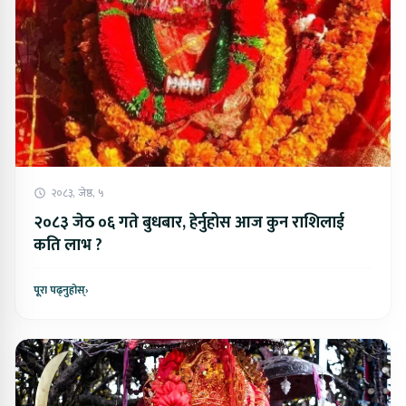
२०८३, जेष्ठ, ५
२०८३ जेठ ०६ गते बुधबार, हेर्नुहोस आज कुन राशिलाई
कति लाभ ?
पूरा पढ्नुहोस्
›