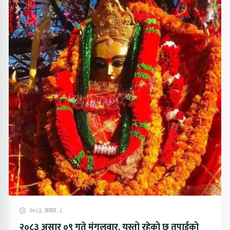
२०८३, असार, ८
२०८३ असार ०९ गते मंगलवार, यस्तो रहेको छ तपाईको