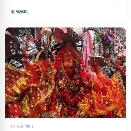
पूरा पढ्नुहोस्
›
२०८३, जेष्ठ, १