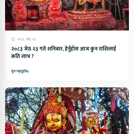
२०८३, जेष्ठ, २३
२०८३ जेठ २३ गते शनिबार, हेर्नुहोस आज कुन राशिलाई
कति लाभ ?
पूरा पढ्नुहोस्
›