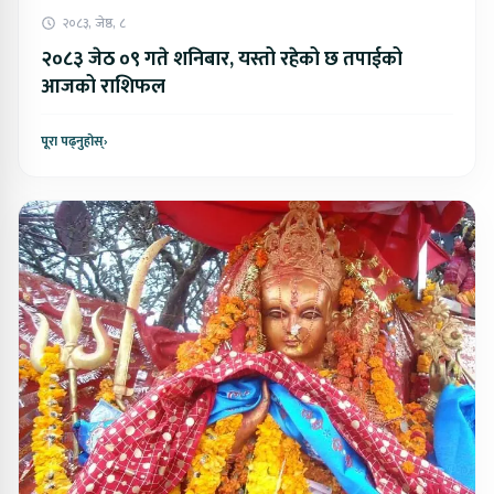
२०८३, जेष्ठ, ८
२०८३ जेठ ०९ गते शनिबार, यस्तो रहेको छ तपाईको
आजको राशिफल
पूरा पढ्नुहोस्
›