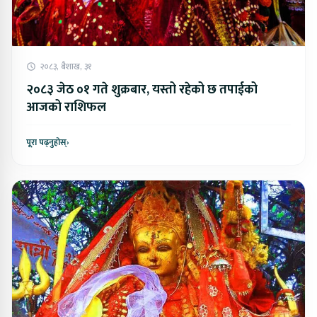
२०८३, बैशाख, ३१
२०८३ जेठ ०१ गते शुक्रबार, यस्तो रहेको छ तपाईको
आजको राशिफल
पूरा पढ्नुहोस्
›