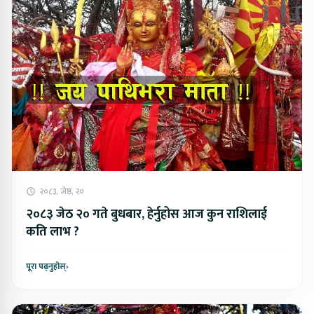
२०८३, जेष्ठ, २०
२०८३ जेठ २० गते बुधबार, हेर्नुहोस आज कुन राशिलाई
कति लाभ ?
पूरा पढ्नुहोस्
›