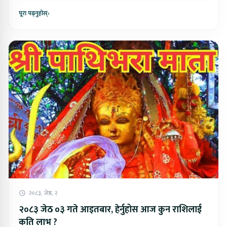
पूरा पढ्नुहोस्
›
२०८३, जेष्ठ, २
२०८३ जेठ ०३ गते आइतबार, हेर्नुहोस आज कुन राशिलाई
कति लाभ ?