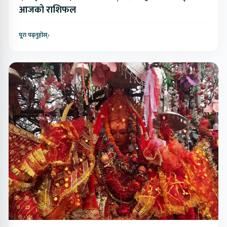
आजको राशिफल
पूरा पढ्नुहोस्
›