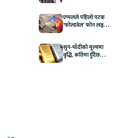
अन्धाधुन्ध गोली प्रहारमा
७ जनाको मृत्यु
एप्पलले पहिलो पटक
‘फोल्डवेल’ फोन लञ्च
गर्दै, हुनेछ अहिलेसम्मकै
महंगो आइफोन
सुन-चाँदीको मूल्यमा
वृद्धि, कतिमा हुँदैछ
कारोबार ?