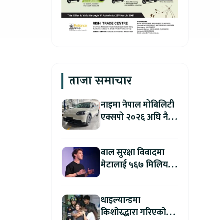
ताजा समाचार
नाइमा नेपाल मोबिलिटी
एक्सपो २०२६ अघि नै
काठमाडौंमा देखियो चेरी
क्यु
बाल सुरक्षा विवादमा
मेटालाई ५६७ मिलियन
डलरको जरिवाना
थाइल्यान्डमा
किशोरद्धारा गरिएको