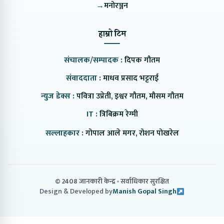
→
मनोरञ्जन
हाम्रो टिम
संचालक/सम्पादक :
दिपक गौतम
संवाददाता :
माधव प्रसाद भट्टराई
न्युज डेक्स :
पवित्रा उप्रेती, इश्वर गौतम, मौसम गौतम
IT :
त्रिबिक्रम रेग्मी
सल्लाहकार :
गोपाल आले मगर, रोशन पोखरेल
© 2408 जानकारी केन्द्र
सर्वाधिकार सुरक्षित
Design & Developed by
Manish Gopal Singh