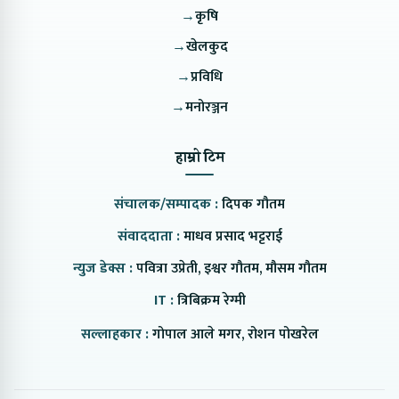
→
कृषि
→
खेलकुद
→
प्रविधि
→
मनोरञ्जन
हाम्रो टिम
संचालक/सम्पादक :
दिपक गौतम
संवाददाता :
माधव प्रसाद भट्टराई
न्युज डेक्स :
पवित्रा उप्रेती, इश्वर गौतम, मौसम गौतम
IT :
त्रिबिक्रम रेग्मी
सल्लाहकार :
गोपाल आले मगर, रोशन पोखरेल