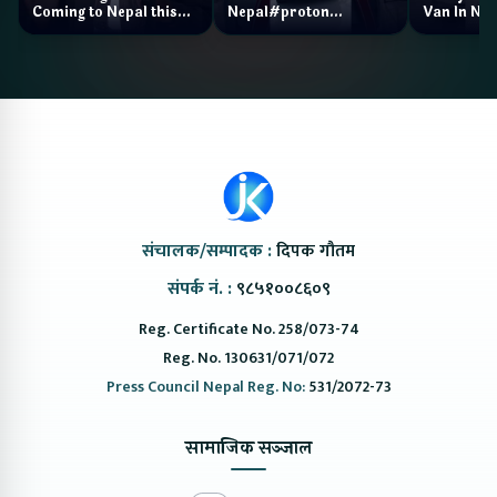
Coming to Nepal this
Nepal#proton
Van In Nep
NAIMA Mobility Expo
#protonemas5#protonnepal#evcarn
Bazar II J
2026 !Chery Q is
@ProtonNepal
Kendra
coming to Nepal
संचालक/सम्पादक :
दिपक गौतम
संपर्क नं. :
९८५१००८६०९
Reg. Certificate No. 258/073-74
Reg. No. 130631/071/072
Press Council Nepal Reg. No:
531/2072-73
सामाजिक सञ्जाल