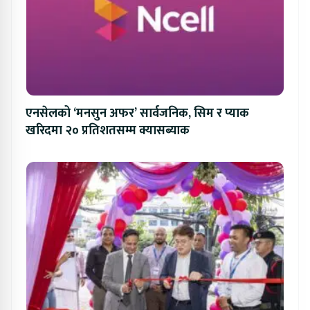
एनसेलको ‘मनसुन अफर’ सार्वजनिक, सिम र प्याक
खरिदमा २० प्रतिशतसम्म क्यासब्याक