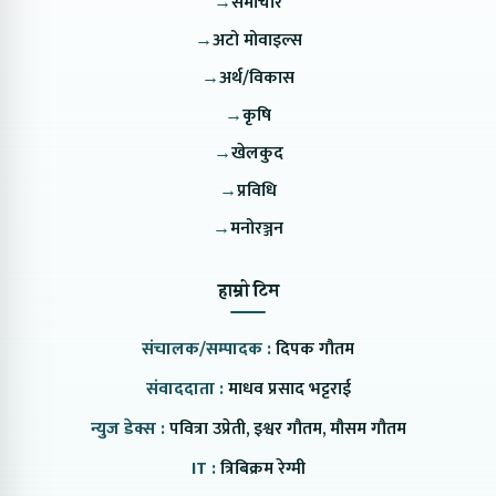
→
समाचार
→
अटो मोवाइल्स
→
अर्थ/विकास
→
कृषि
→
खेलकुद
→
प्रविधि
→
मनोरञ्जन
हाम्रो टिम
संचालक/सम्पादक :
दिपक गौतम
संवाददाता :
माधव प्रसाद भट्टराई
न्युज डेक्स :
पवित्रा उप्रेती, इश्वर गौतम, मौसम गौतम
IT :
त्रिबिक्रम रेग्मी