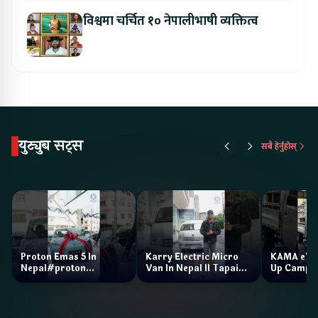
विश्वमा चर्चित १० नेपालीभाषी व्यक्तित्व
युट्युब सट्स
सबै हेर्नुहोस्
Proton Emas 5 In
Karry Electric Micro
KAMA eV F
Nepal#proton
Van In Nepal II Tapaiko
Up Camp
#protonemas5#protonnepal#evcarnepal
Bazar II Jankari
@ProtonNepal
Kendra