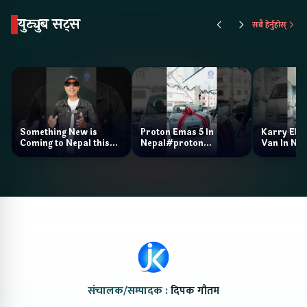
युट्युब सट्स
सबै हेर्नुहोस्
Something New is
Proton Emas 5 In
Karry Elec
Coming to Nepal this
Nepal#proton
Van In Nep
NAIMA Mobility Expo
#protonemas5#protonnepal#evcarn
Bazar II J
2026 !Chery Q is
@ProtonNepal
Kendra
coming to Nepal
संचालक/सम्पादक :
दिपक गौतम