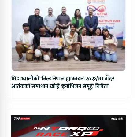
मिड-भ्यालीको ‘बिल्ड नेपाल ह्याकाथन २०२६’मा बाँदर
आतंकको समाधान खोज्ने ‘इनोभिजन समूह’ विजेता