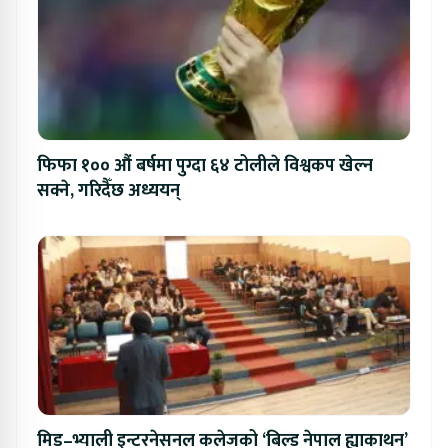
फिफा १०० औं बर्षमा पुग्दा ६४ टोलीले विश्वकप खेल्न
सक्ने, गरिदैँछ अध्ययन्
मिड–भ्याली इन्टरनेसनल कलेजको ‘बिल्ड नेपाल ह्याकाथन’