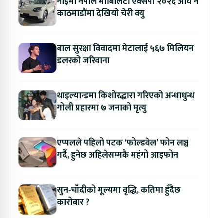
नाइमा नेपाल मोबिलिटी एक्सपो २०२६ अघि नै
काठमाडौंमा देखियो चेरी क्यु
बाल सुरक्षा विवादमा मेटालाई ५६७ मिलियन
डलरको जरिवाना
थाइल्यान्डमा किशोरद्धारा गरिएको अन्धाधुन्ध
गोली प्रहारमा ७ जनाको मृत्यु
एप्पलले पहिलो पटक ‘फोल्डवेल’ फोन लञ्च
गर्दै, हुनेछ अहिलेसम्मकै महंगो आइफोन
सुन-चाँदीको मूल्यमा वृद्धि, कतिमा हुँदैछ
कारोबार ?