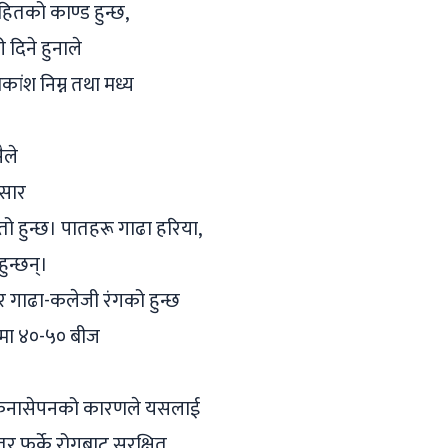
हितको काण्ड हुन्छ,
 दिने हुनाले
ांश निम्न तथा मध्य
ैले
ुसार
 हुन्छ। पातहरू गाढा हरिया,
ुन्छन्।
र गाढा-कलेजी रंगको हुन्छ
ामा ४०-५० बीज
नि एकनासेपनको कारणले यसलाई
तर फुर्के रोगबाट सुरक्षित