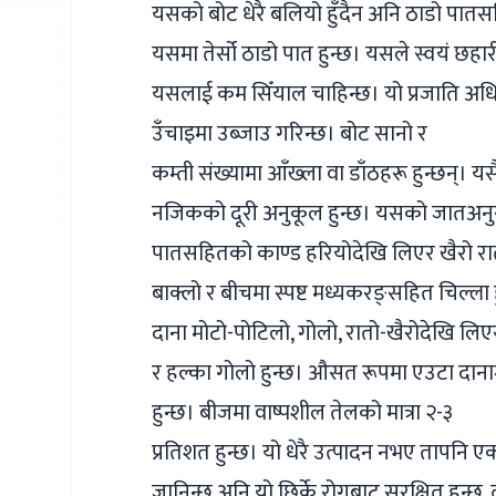
यसको बोट धेरै बलियो हुँदैन अनि ठाडो पातस
यसमा तेर्सो ठाडो पात हुन्छ। यसले स्वयं छहारी
यसलाई कम सिँयाल चाहिन्छ। यो प्रजाति अधिक
उँचाइमा उब्जाउ गरिन्छ। बोट सानो र
कम्ती संख्यामा आँख्ला वा डाँठहरू हुन्छन्। यस
नजिकको दूरी अनुकूल हुन्छ। यसको जातअन
पातसहितको काण्ड हरियोदेखि लिएर खैरो रातो
बाक्लो र बीचमा स्पष्ट मध्यकरङ्सहित चिल्ला ह
दाना मोटो-पोटिलो, गोलो, रातो-खैरोदेखि लिए
र हल्का गोलो हुन्छ। औसत रूपमा एउटा दान
हुन्छ। बीजमा वाष्पशील तेलको मात्रा २-३
प्रतिशत हुन्छ। यो धेरै उत्पादन नभए ताप
जानिन्छ अनि यो छिर्के रोगबाट सुरक्षित हुन्छ, 