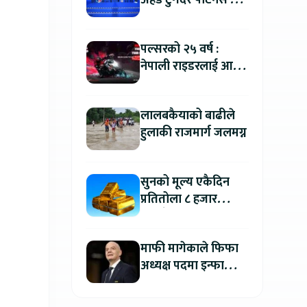
अहेड टुगेदर पार्टनर्स मीट
२०२६” सम्पन्न, नेपालमा
इलेक्ट्रिक बाइक ल्याउने
पल्सरको २५ वर्ष :
यामाहाको घोषणा
नेपाली राइडरलाई आफ्नै
कथा सुनाएर
मोटरसाइकल जित्ने
लालबकैयाको बाढीले
सुनौलो अवसर
हुलाकी राजमार्ग जलमग्न
सुनको मूल्य एकैदिन
प्रतितोला ८ हजार
रुपैयाँले बढ्यो, कतिमा
हुँदैछ कारोबार ?
माफी मागेकाले फिफा
अध्यक्ष पदमा इन्फान्टिनो
यथावत रहने