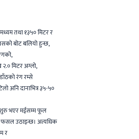
ि मध्यम तथा १३५० मिटर र
 यसको बोट बलियो हुन्छ,
रंगको,
ि २.० मिटर अग्लो,
डाँठको रंग रम्से
टिलो अनि दानाभित्र ३५-५०
खि शुरु भएर मईसम्म फूल
सको फसल उठाइन्छ। अत्यधिक
िम र