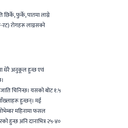
छिर्के, फुर्के, पातमा लाग्ने
-रट) रोगहरू लाग्नसक्ने
 धेरै अनुकूल हुन्छ एवं
छ।
प्रजाति चिनिन्छ। यसको बोट १.५
आँख्लाहरू हुन्छन्। मई
-नोभेम्बर महिनामा फसल
 हुन्छ अनि दानाभित्र २५-४०