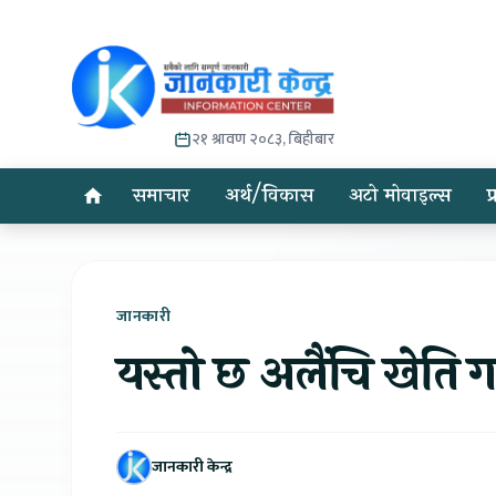
२१ श्रावण २०८३, बिहीबार
समाचार
अर्थ/विकास
अटो मोवाइल्स
प
जानकारी
यस्तो छ अलैंचि खेति गर
जानकारी केन्द्र