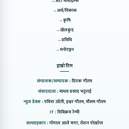
→
अटो मोवाइल्स
→
अर्थ/विकास
→
कृषि
→
खेलकुद
→
प्रविधि
→
मनोरञ्जन
हाम्रो टिम
संचालक/सम्पादक :
दिपक गौतम
संवाददाता :
माधव प्रसाद भट्टराई
न्युज डेक्स :
पवित्रा उप्रेती, इश्वर गौतम, मौसम गौतम
IT :
त्रिबिक्रम रेग्मी
सल्लाहकार :
गोपाल आले मगर, रोशन पोखरेल