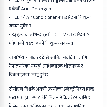
• TCL को कुनै पनि Washing Machine को खरिदमा
६ केजी Ariel Detergent
• TCL को Air Conditioner को खरिदमा निःशुल्क
जडान सुविधा
• ४३ इन्च वा सोभन्दा ठूलो TCL TV को खरिदमा ९
महिनाको NetTV को निःशुल्क सदस्यता
यो अभियान भाद्र १९ देखि सीमित अवधिका लागि
नेपालभरिका सम्पूर्ण आधिकारिक शोरूमहरू र
विक्रेताहरूमा लागू हुनेछ।
टीसीएल विश्वकै अग्रणी उपभोक्ता इलेक्ट्रोनिक्स ब्राण्ड
मध्ये एक हो । स्मार्ट टेलिभिजन, रेफ्रिजरेटर, वासिङ
मेसिन, एअर कन्डिसनर लगायतका अत्याधुनिक