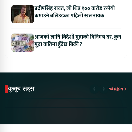
प्रदीपसिंह रावत, जो थिए १०० करोड रुपैयाँ
कमाउने बलिउडका पहिलो खलनायक
आजको लागि विदेशी मुद्राको विनिमय दर, कुन
मुद्रा कतिमा हुँदैछ बिक्री ?
युट्युब सट्स
सबै हेर्नुहोस्
Proton Emas 5 In
Karry Electric Micro
KAMA eV F
Nepal#proton
Van In Nepal II Tapaiko
Up Camp
#protonemas5#protonnepal#evcarnepal
Bazar II Jankari
@ProtonNepal
Kendra