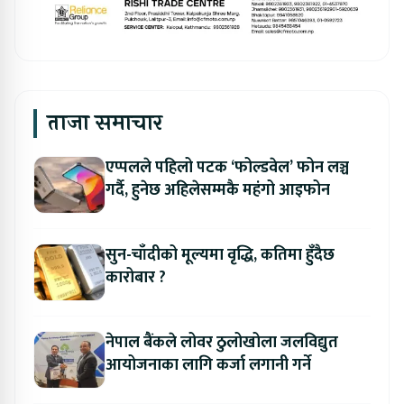
ताजा समाचार
एप्पलले पहिलो पटक ‘फोल्डवेल’ फोन लञ्च
गर्दै, हुनेछ अहिलेसम्मकै महंगो आइफोन
सुन-चाँदीको मूल्यमा वृद्धि, कतिमा हुँदैछ
कारोबार ?
नेपाल बैंकले लोवर ठुलोखोला जलविद्युत
आयोजनाका लागि कर्जा लगानी गर्ने