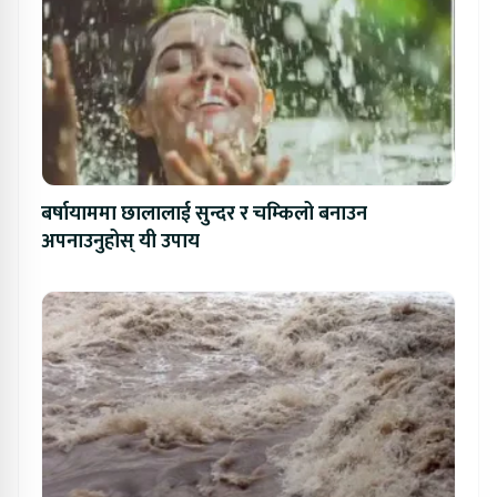
बर्षायाममा छालालाई सुन्दर र चम्किलो बनाउन
अपनाउनुहोस् यी उपाय