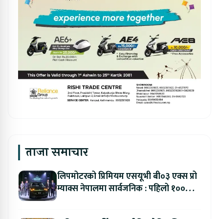
ताजा समाचार
लिपमोटरको प्रिमियम एसयूभी बी०३ एक्स प्रो
म्याक्स नेपालमा सार्वजनिक : पहिलो १००
ग्राहकलाई रु. ४४.९९ लाखको विशेष अफर