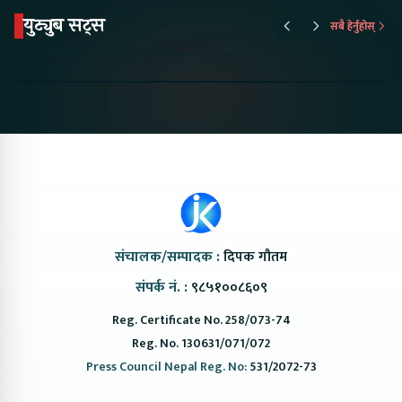
युट्युब सट्स
सबै हेर्नुहोस्
Proton Emas 5 In
Karry Electric Micro
KAMA eV F
Nepal#proton
Van In Nepal II Tapaiko
Up Camp
#protonemas5#protonnepal#evcarnepal
Bazar II Jankari
@ProtonNepal
Kendra
संचालक/सम्पादक :
दिपक गौतम
संपर्क नं. :
९८५१००८६०९
Reg. Certificate No. 258/073-74
Reg. No. 130631/071/072
Press Council Nepal Reg. No:
531/2072-73