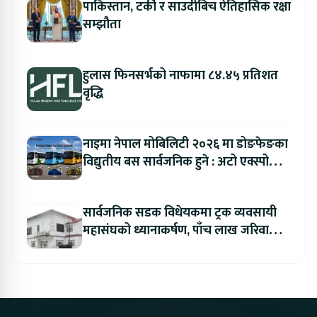
पाकिस्तान, टर्की र साउदीबिच ऐतिहासिक रक्षा
सम्झौता
हुलास फिनसर्भको नाफामा ८४.४५ प्रतिशत
वृद्धि
नाइमा नेपाल मोबिलिटी २०२६ मा डोङफेङका
विद्युतीय बस सार्वजनिक हुने : अटो एक्स्पोमा
बुकिङ गर्दा विशेष छुट
सार्वजनिक सडक विधेयकमा ट्रक व्यवसायी
महासंघको ध्यानाकर्षण, पाँच लाख जरिवाना
संशोधन गर्न माग