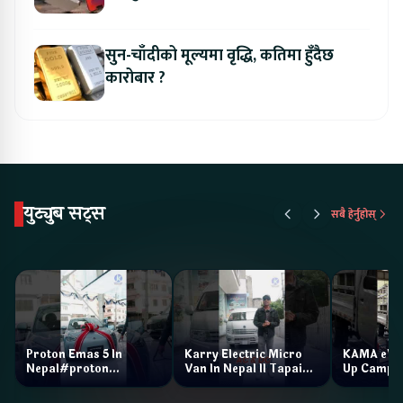
सुन-चाँदीको मूल्यमा वृद्धि, कतिमा हुँदैछ
कारोबार ?
युट्युब सट्स
सबै हेर्नुहोस्
Proton Emas 5 In
Karry Electric Micro
KAMA eV F
Nepal#proton
Van In Nepal II Tapaiko
Up Camp
#protonemas5#protonnepal#evcarnepal
Bazar II Jankari
@ProtonNepal
Kendra