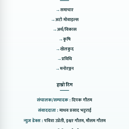
→
समाचार
→
अटो मोवाइल्स
→
अर्थ/विकास
→
कृषि
→
खेलकुद
→
प्रविधि
→
मनोरञ्जन
हाम्रो टिम
संचालक/सम्पादक :
दिपक गौतम
संवाददाता :
माधव प्रसाद भट्टराई
न्युज डेक्स :
पवित्रा उप्रेती, इश्वर गौतम, मौसम गौतम