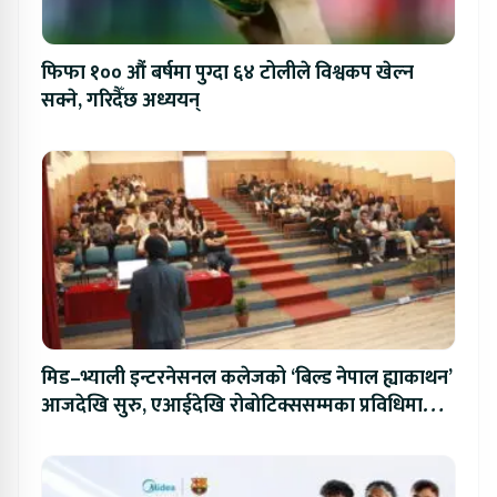
फिफा १०० औं बर्षमा पुग्दा ६४ टोलीले विश्वकप खेल्न
सक्ने, गरिदैँछ अध्ययन्
मिड–भ्याली इन्टरनेसनल कलेजको ‘बिल्ड नेपाल ह्याकाथन’
आजदेखि सुरु, एआईदेखि रोबोटिक्ससम्मका प्रविधिमा
प्रतिस्पर्धा