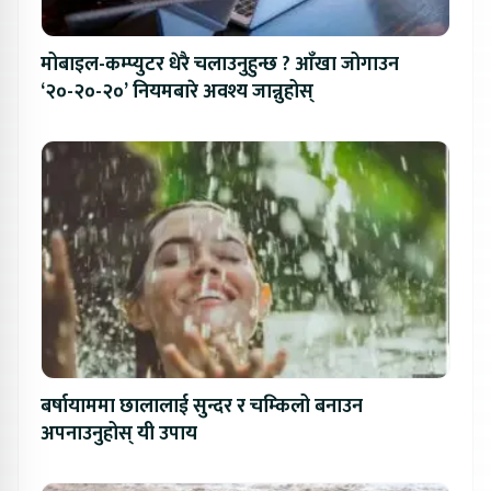
मोबाइल-कम्प्युटर धेरै चलाउनुहुन्छ ? आँखा जोगाउन
‘२०-२०-२०’ नियमबारे अवश्य जान्नुहोस्
बर्षायाममा छालालाई सुन्दर र चम्किलो बनाउन
अपनाउनुहोस् यी उपाय