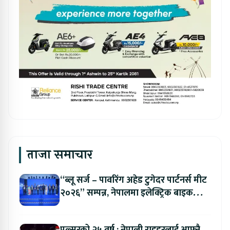
ताजा समाचार
“ब्लू सर्ज – पावरिंग अहेड टुगेदर पार्टनर्स मीट
२०२६” सम्पन्न, नेपालमा इलेक्ट्रिक बाइक
ल्याउने यामाहाको घोषणा
पल्सरको २५ वर्ष : नेपाली राइडरलाई आफ्नै