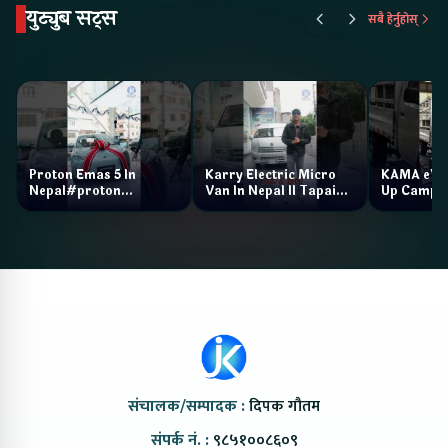
युट्युब सट्स
सबै हेर्नुहोस्
Proton Emas 5 In
Karry Electric Micro
KAMA eV F
Nepal#proton
Van In Nepal II Tapaiko
Up Camp
#protonemas5#protonnepal#evcarnepal
Bazar II Jankari
@ProtonNepal
Kendra
संचालक/सम्पादक :
दिपक गौतम
संपर्क नं. :
९८५१००८६०९