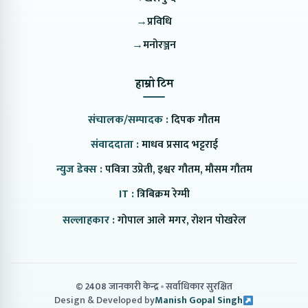
→
प्रविधि
→
मनोरञ्जन
हाम्रो टिम
संचालक/सम्पादक :
दिपक गौतम
संवाददाता :
माधव प्रसाद भट्टराई
न्युज डेक्स :
पवित्रा उप्रेती, इश्वर गौतम, मौसम गौतम
IT :
त्रिबिक्रम रेग्मी
सल्लाहकार :
गोपाल आले मगर, रोशन पोखरेल
© 2408 जानकारी केन्द्र
सर्वाधिकार सुरक्षित
Design & Developed by
Manish Gopal Singh