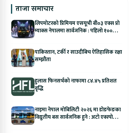
ताजा समाचार
लिपमोटरको प्रिमियम एसयूभी बी०३ एक्स प्रो
म्याक्स नेपालमा सार्वजनिक : पहिलो १००
ग्राहकलाई रु. ४४.९९ लाखको विशेष अफर
पाकिस्तान, टर्की र साउदीबिच ऐतिहासिक रक्षा
सम्झौता
हुलास फिनसर्भको नाफामा ८४.४५ प्रतिशत
वृद्धि
नाइमा नेपाल मोबिलिटी २०२६ मा डोङफेङका
विद्युतीय बस सार्वजनिक हुने : अटो एक्स्पोमा
बुकिङ गर्दा विशेष छुट