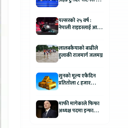
अहेड टुगेदर पार्टनर्स मीट
२०२६” सम्पन्न, नेपालमा
इलेक्ट्रिक बाइक ल्याउने
पल्सरको २५ वर्ष :
यामाहाको घोषणा
नेपाली राइडरलाई आफ्नै
कथा सुनाएर
मोटरसाइकल जित्ने
लालबकैयाको बाढीले
सुनौलो अवसर
हुलाकी राजमार्ग जलमग्न
सुनको मूल्य एकैदिन
प्रतितोला ८ हजार
रुपैयाँले बढ्यो, कतिमा
हुँदैछ कारोबार ?
माफी मागेकाले फिफा
अध्यक्ष पदमा इन्फान्टिनो
यथावत रहने