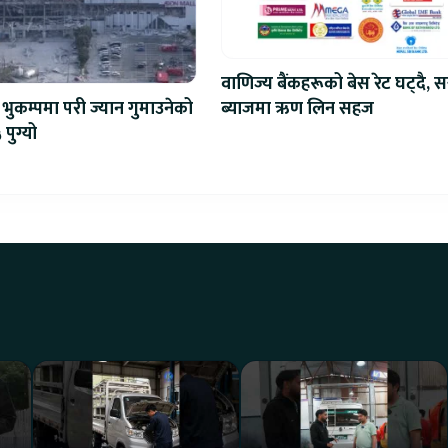
वाणिज्य बैंकहरूको बेस रेट घट्दै, स
ब्याजमा ऋण लिन सहज
भुकम्पमा परी ज्यान गुमाउनेको
 पुग्यो