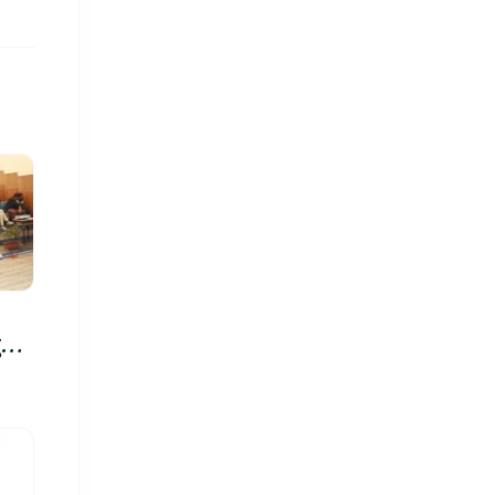
रु,
िमा