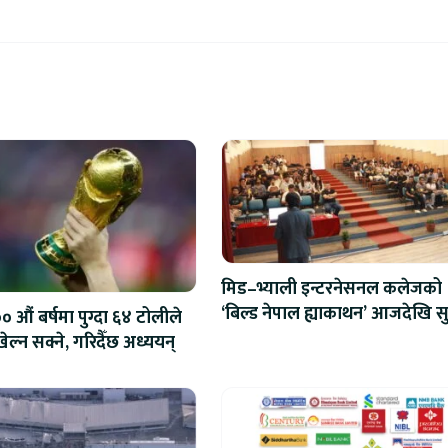
परिवारका बारेमा
मिड–भ्याली इन्टरनेसनल कलेजको
‘बिल्ड नेपाल ह्याकाथन’ आजदेखि सु
 औं बर्षमा पुग्दा ६४ टोलीले
एआईदेखि रोबोटिक्ससम्मका प्रविध
ेल्न सक्ने, गरिदैँछ अध्ययन्
प्रतिस्पर्धा