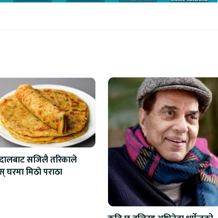
 दालबाट सजिलै तरिकाले
स् घरमा मिठाे पराठा