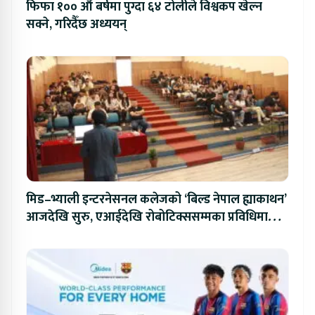
फिफा १०० औं बर्षमा पुग्दा ६४ टोलीले विश्वकप खेल्न
सक्ने, गरिदैँछ अध्ययन्
मिड–भ्याली इन्टरनेसनल कलेजको ‘बिल्ड नेपाल ह्याकाथन’
आजदेखि सुरु, एआईदेखि रोबोटिक्ससम्मका प्रविधिमा
प्रतिस्पर्धा