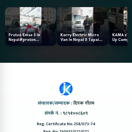
Proton Emas 5 In
Karry Electric Micro
KAMA eV F
Nepal#proton
Van In Nepal II Tapaiko
Up Camp
#protonemas5#protonnepal#evcarnepal
Bazar II Jankari
@ProtonNepal
Kendra
संचालक/सम्पादक :
दिपक गौतम
संपर्क नं. :
९८५१००८६०९
Reg. Certificate No. 258/073-74
Reg. No. 130631/071/072