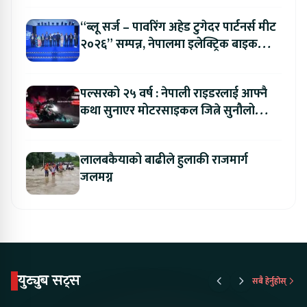
“ब्लू सर्ज – पावरिंग अहेड टुगेदर पार्टनर्स मीट
२०२६” सम्पन्न, नेपालमा इलेक्ट्रिक बाइक
ल्याउने यामाहाको घोषणा
पल्सरको २५ वर्ष : नेपाली राइडरलाई आफ्नै
कथा सुनाएर मोटरसाइकल जित्ने सुनौलो
अवसर
लालबकैयाको बाढीले हुलाकी राजमार्ग
जलमग्न
युट्युब सट्स
सबै हेर्नुहोस्