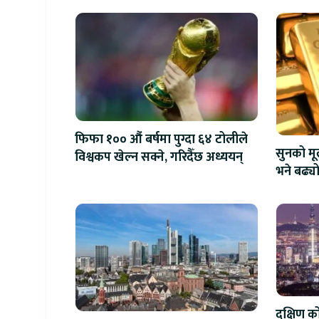
फिफा १०० औं बर्षमा पुग्दा ६४ टोलीले
सुनको मू
विश्वकप खेल्न सक्ने, गरिदैँछ अध्ययन्
भने बढ्य
दक्षिण क