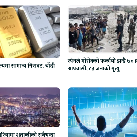
स्पेनले मोरोक्को फर्कायो झन्डै ७०
ल्यमा सामान्य गिरावट, चाँदी
आप्रवासी, ८३ जनाको मृत्यु
ो
ोरियामा शताब्दीको सबैभन्दा