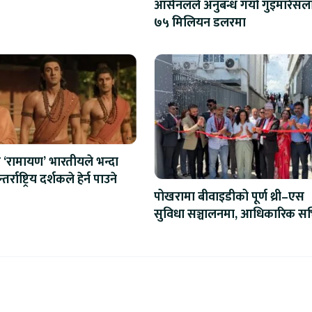
आर्सनलले अनुबन्ध गर्यो गुइमारेसल
७५ मिलियन डलरमा
‘रामायण’ भारतीयले भन्दा
र्राष्ट्रिय दर्शकले हेर्न पाउने
पोखरामा बीवाइडीको पूर्ण थ्री–एस
सुविधा सञ्चालनमा, आधिकारिक सर्
सेन्टर उद्घाटन