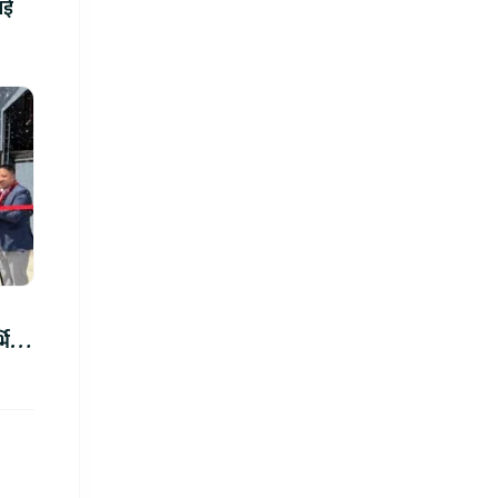
ाई
भिस