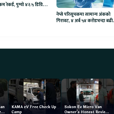
म रेकर्ड, पुग्यो ४२.५ डिग्रि
स
नेप्से परिसूचकमा सामान्य अंकको
गिरावट, ४ अर्ब ५४ करोडभन्दा बढी
कारोबार
Van
KAMA eV Free Check Up
Sokon Ev Micro Van
zar
Camp
Owner's Honest Review