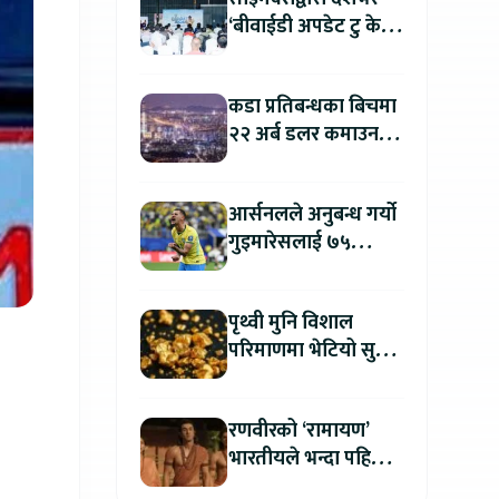
‘बीवाईडी अपडेट टु केयर
प्लस’ अभियान सुरु, सबै
सर्भिस सेन्टरमा लागु
कडा प्रतिबन्धका बिचमा
२२ अर्ब डलर कमाउन
उत्तर कोरिया सफल
आर्सनलले अनुबन्ध गर्यो
गुइमारेसलाई ७५
मिलियन डलरमा
पृथ्वी मुनि विशाल
परिमाणमा भेटियो सुन,
सतहमा फैलाए ५० सेमी
बाक्लो तह
रणवीरको ‘रामायण’
भारतीयले भन्दा पहिला
अन्तर्राष्ट्रिय दर्शकले हेर्न