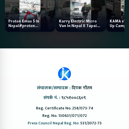
Proton Emas 5 In
Karry Electric Micro
KAMA eV F
Nepal#proton
Van In Nepal II Tapaiko
Up Camp
#protonemas5#protonnepal#evcarnepal
Bazar II Jankari
@ProtonNepal
Kendra
संचालक/सम्पादक :
दिपक गौतम
संपर्क नं. :
९८५१००८६०९
Reg. Certificate No. 258/073-74
Reg. No. 130631/071/072
Press Council Nepal Reg. No:
531/2072-73