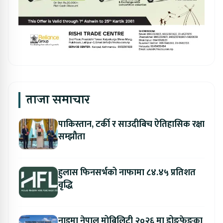
ताजा समाचार
पाकिस्तान, टर्की र साउदीबिच ऐतिहासिक रक्षा
सम्झौता
हुलास फिनसर्भको नाफामा ८४.४५ प्रतिशत
वृद्धि
नाइमा नेपाल मोबिलिटी २०२६ मा डोङफेङका