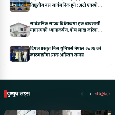
विद्युतीय बस सार्वजनिक हुने : अटो एक्स्पोमा
बुकिङ गर्दा विशेष छुट
सार्वजनिक सडक विधेयकमा ट्रक व्यवसायी
महासंघको ध्यानाकर्षण, पाँच लाख जरिवाना
संशोधन गर्न माग
दिपल प्रस्तुत मिस युनिभर्स नेपाल २०२६ को
काठमाडौंमा ग्रान्ड अडिसन सम्पन्न
युट्युब सट्स
सबै हेर्नुहोस्