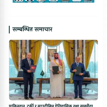
सम्बन्धित समाचार
पाकिस्तान, टर्की र साउदीबिच ऐतिहासिक रक्षा सम्झौता