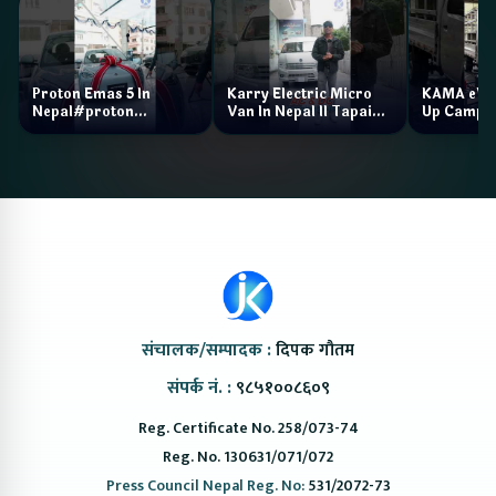
Proton Emas 5 In
Karry Electric Micro
KAMA eV F
Nepal#proton
Van In Nepal II Tapaiko
Up Camp
#protonemas5#protonnepal#evcarnepal
Bazar II Jankari
@ProtonNepal
Kendra
संचालक/सम्पादक :
दिपक गौतम
संपर्क नं. :
९८५१००८६०९
Reg. Certificate No. 258/073-74
Reg. No. 130631/071/072
Press Council Nepal Reg. No:
531/2072-73