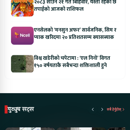
२०८३ साउन २१ गते बिहिवार, यस्तो रहेको छ
तपाईको आजको राशिफल
एनसेलको ‘मनसुन अफर’ सार्वजनिक, सिम र
प्याक खरिदमा २० प्रतिशतसम्म क्यासब्याक
विश्व खडेरीको चपेटामा : ‘एल निनो’ विगत
१५० वर्षयताकै सबैभन्दा शक्तिशाली हुने
युट्युब सट्स
सबै हेर्नुहोस्