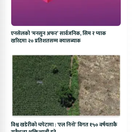
एनसेलको ‘मनसुन अफर’ सार्वजनिक, सिम र प्याक
खरिदमा २० प्रतिशतसम्म क्यासब्याक
विश्व खडेरीको चपेटामा : ‘एल निनो’ विगत १५० वर्षयताकै