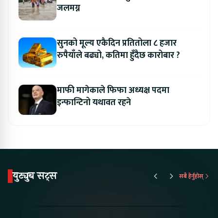
जलमग्न
सुनको मूल्य एकैदिन प्रतितोला ८ हजार
रुपैयाँले बढ्यो, कतिमा हुँदैछ कारोबार ?
माफी मागेकाले फिफा अध्यक्ष पदमा
इन्फान्टिनो यथावत रहने
युट्युब सट्स
सबै हेर्नुहोस्
Proton Emas 5 In
Karry Electric Micro
KAMA eV F
Nepal#proton
Van In Nepal II Tapaiko
Up Camp
#protonemas5#protonnepal#evcarnepal
Bazar II Jankari
@ProtonNepal
Kendra