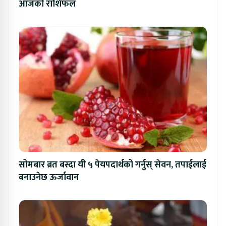
आजको राशिफल
सोमबार ब्रत बस्दा यी ५ पेयपदार्थको गर्नुस् सेवन, तपाईलाई
बनाउनेछ ऊर्जावान