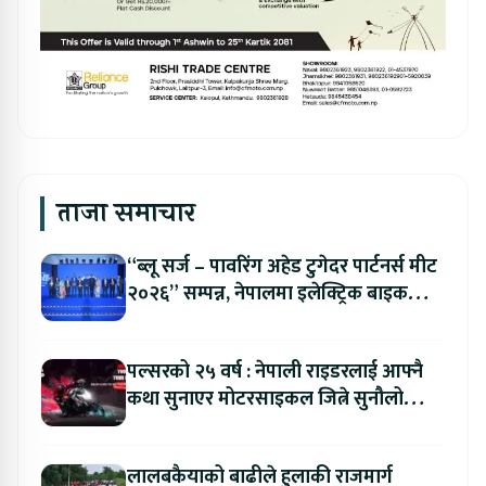
ताजा समाचार
“ब्लू सर्ज – पावरिंग अहेड टुगेदर पार्टनर्स मीट
२०२६” सम्पन्न, नेपालमा इलेक्ट्रिक बाइक
ल्याउने यामाहाको घोषणा
पल्सरको २५ वर्ष : नेपाली राइडरलाई आफ्नै
कथा सुनाएर मोटरसाइकल जित्ने सुनौलो
अवसर
लालबकैयाको बाढीले हुलाकी राजमार्ग