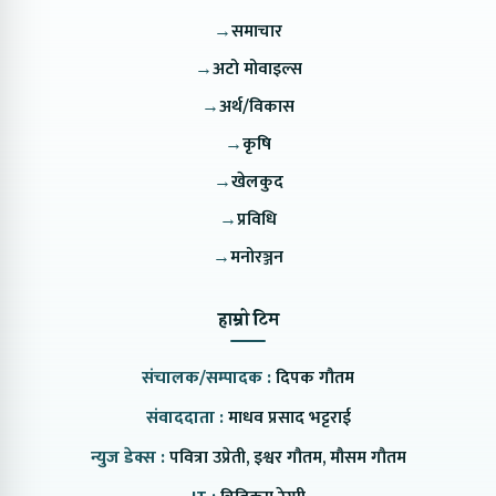
→
समाचार
→
अटो मोवाइल्स
→
अर्थ/विकास
→
कृषि
→
खेलकुद
→
प्रविधि
→
मनोरञ्जन
हाम्रो टिम
संचालक/सम्पादक :
दिपक गौतम
संवाददाता :
माधव प्रसाद भट्टराई
न्युज डेक्स :
पवित्रा उप्रेती, इश्वर गौतम, मौसम गौतम