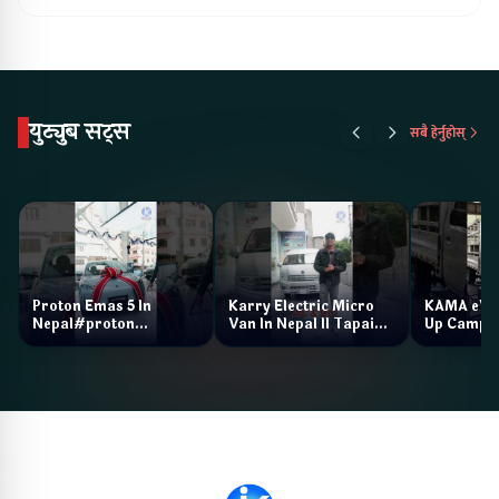
युट्युब सट्स
सबै हेर्नुहोस्
Proton Emas 5 In
Karry Electric Micro
KAMA eV F
Nepal#proton
Van In Nepal II Tapaiko
Up Camp
#protonemas5#protonnepal#evcarnepal
Bazar II Jankari
@ProtonNepal
Kendra