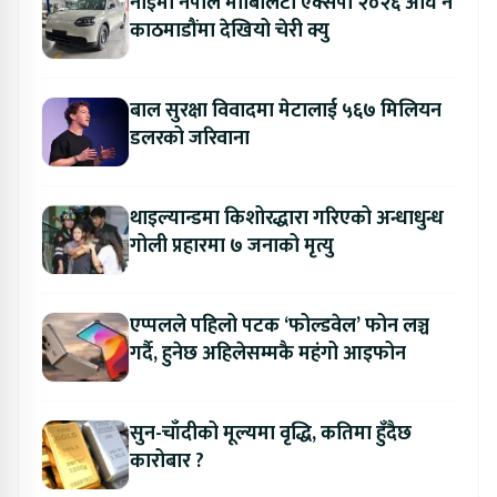
नाइमा नेपाल मोबिलिटी एक्सपो २०२६ अघि नै
काठमाडौंमा देखियो चेरी क्यु
बाल सुरक्षा विवादमा मेटालाई ५६७ मिलियन
डलरको जरिवाना
थाइल्यान्डमा किशोरद्धारा गरिएको अन्धाधुन्ध
गोली प्रहारमा ७ जनाको मृत्यु
एप्पलले पहिलो पटक ‘फोल्डवेल’ फोन लञ्च
गर्दै, हुनेछ अहिलेसम्मकै महंगो आइफोन
सुन-चाँदीको मूल्यमा वृद्धि, कतिमा हुँदैछ
कारोबार ?