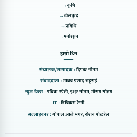
→
कृषि
→
खेलकुद
→
प्रविधि
→
मनोरञ्जन
हाम्रो टिम
संचालक/सम्पादक :
दिपक गौतम
संवाददाता :
माधव प्रसाद भट्टराई
न्युज डेक्स :
पवित्रा उप्रेती, इश्वर गौतम, मौसम गौतम
IT :
त्रिबिक्रम रेग्मी
सल्लाहकार :
गोपाल आले मगर, रोशन पोखरेल