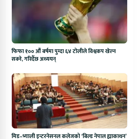
फिफा १०० औं बर्षमा पुग्दा ६४ टोलीले विश्वकप खेल्न
सक्ने, गरिदैँछ अध्ययन्
मिड–भ्याली इन्टरनेसनल कलेजको ‘बिल्ड नेपाल ह्याकाथन’