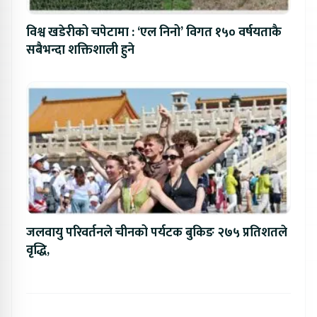
विश्व खडेरीको चपेटामा : ‘एल निनो’ विगत १५० वर्षयताकै
सबैभन्दा शक्तिशाली हुने
जलवायु परिवर्तनले चीनको पर्यटक बुकिङ २७५ प्रतिशतले
वृद्धि,