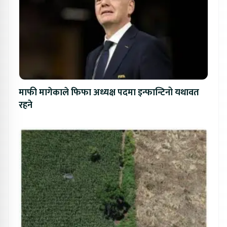
माफी मागेकाले फिफा अध्यक्ष पदमा इन्फान्टिनो यथावत
रहने